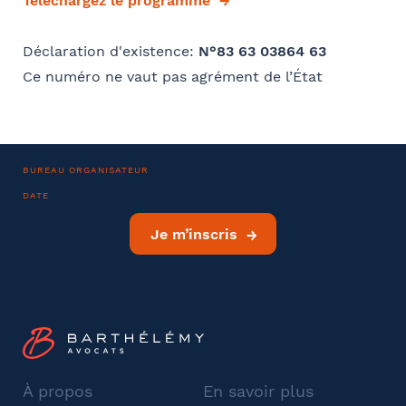
Téléchargez le programme
Coordonnées
Déclaration d'existence:
N°83 63 03864 63
Ce numéro ne vaut pas agrément de l’État
Adresse
Code postal
BUREAU ORGANISATEUR
DATE
Je m’inscris
Ville
Téléphone
À propos
En savoir plus