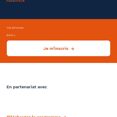
FORMATEUR
validez
Convention collective
Sélectionnez votre bureau
TÉLÉPHONE
Barthélémy Avocats
EMAIL
Déjà client ?
Je m’inscris
Se géoloca
Oui
Si oui dans quelle ville ?
- FACULTATIF
Rechercher
Valider
En partenariat avec
Comment avez-vous connu le cabinet / la formation ?
Internet
Bon appétit RH
Autre