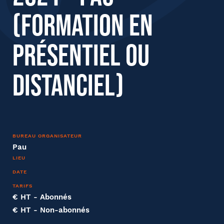
Nom
(formation en
présentiel ou
Entreprise
distanciel)
Société
BUREAU ORGANISATEUR
Fonction
Pau
LIEU
DATE
TARIFS
Effectifs dans l'entreprise
€ HT
- Abonnés
€ HT
- Non-abonnés
Tapez votre recherche et