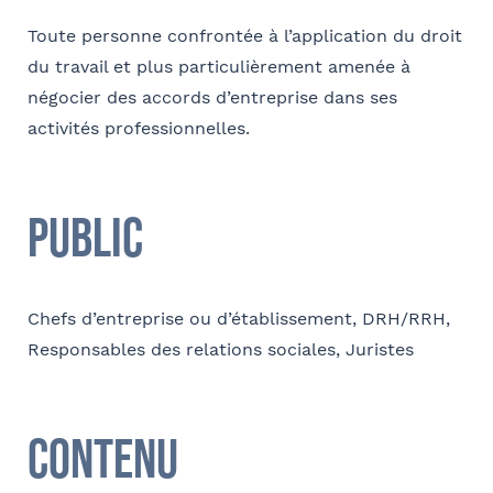
Toute personne confrontée à l’application du droit
E-mail
du travail et plus particulièrement amenée à
négocier des accords d’entreprise dans ses
Tapez votre recherche et
activités professionnelles.
validez
Contact au service formation pour toute précision
Sélectionnez votre bureau
Public
concernant l’établissement de la convention
Barthélémy Avocats
Nom et Prénom
Chefs d’entreprise ou d’établissement, DRH/RRH,
Se géoloca
Responsables des relations sociales, Juristes
Téléphone
Rechercher
Valider
Contenu