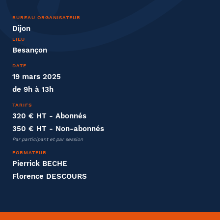
Nom
BUREAU ORGANISATEUR
Dijon
LIEU
Besançon
DATE
Entreprise
19 mars 2025
de 9h à 13h
Société
TARIFS
320 € HT
- Abonnés
350 € HT
- Non-abonnés
Par participant et par session
Fonction
FORMATEUR
Pierrick BECHE
Florence DESCOURS
Effectifs dans l'entreprise