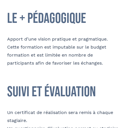
Société
Ville
le + pédagogique
Conformément à la loi « informatique et libertés » du 6 janvier 1978
modifiée en 2004, vous bénéficiez d’un droit d’accès et de
Fonction
rectification aux informations qui vous concernent, que vous pouvez
Apport d’une vision pratique et pragmatique.
exercer en adressant un mail à communication@barthelemy-
Cette formation est imputable sur le budget
avocats.com
formation et est limitée en nombre de
participants afin de favoriser les échanges.
E-mail
suivi et évaluation
Bureau formateur
Un certificat de réalisation sera remis à chaque
stagiaire.
Commentaire
- FACULTATIF