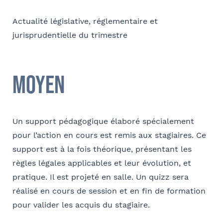
E-mail
Actualité législative, réglementaire et
jurisprudentielle du trimestre
Coordonnées de l’organisme
Moyen
Je parraine un participant
FACULTATIF
OPCO
Coordonnées de mon filleul
Un support pédagogique élaboré spécialement
Prénom
pour l’action en cours est remis aux stagiaires. Ce
J'autorise Barthélémy Avocats à utiliser mes
Adresse
support est à la fois théorique, présentant les
données pour l'envoi d'informations juridiques
et d'invitations aux formations et événements
règles légales applicables et leur évolution, et
du cabinet
FACULTATIF
pratique. Il est projeté en salle. Un quizz sera
Nom
réalisé en cours de session et en fin de formation
Code postal
pour valider les acquis du stagiaire.
Je m'inscris