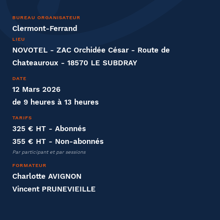
Nom
BUREAU ORGANISATEUR
Clermont-Ferrand
LIEU
NOVOTEL - ZAC Orchidée César - Route de
Chateauroux - 18570 LE SUBDRAY
Entreprise
DATE
Société
12 Mars 2026
de 9 heures à 13 heures
TARIFS
325 € HT
- Abonnés
Fonction
355 € HT
- Non-abonnés
Par participant et par sessions
FORMATEUR
Charlotte AVIGNON
Vincent PRUNEVIEILLE
Effectifs dans l'entreprise