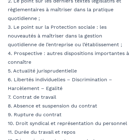
E-mail
2. Le point sur les derniers textes législatifs et
règlementaires à maîtriser dans la pratique
quotidienne ;
Se géoloca
3. Le point sur la Protection sociale : les
nouveautés à maîtriser dans la gestion
Coordonnées de l’organisme
Rechercher
quotidienne de l’entreprise ou l’établissement ;
Je parraine un participant
Valider
FACULTATIF
OPCO
4. Prospective : autres dispositions importantes à
connaître
Coordonnées de mon filleul
5. Actualité jurisprudentielle
Prénom
6. Libertés individuelles – Discrimination –
J'autorise Barthélémy Avocats à utiliser mes
Adresse
Harcèlement – Egalité
données pour l'envoi d'informations juridiques
7. Contrat de travail
et d'invitations aux formations et événements
8. Absence et suspension du contrat
du cabinet
FACULTATIF
Nom
9. Rupture du contrat
Code postal
10. Droit syndical et représentation du personnel
11. Durée du travail et repos
Je m'inscris