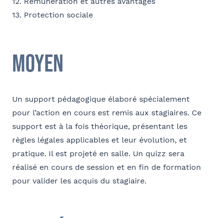
12. Rémunération et autres avantages
Société
13. Protection sociale
Ville
Conformément à la loi « informatique et libertés » du 6 janvier 1978
modifiée en 2004, vous bénéficiez d’un droit d’accès et de
Moyen
Fonction
rectification aux informations qui vous concernent, que vous pouvez
exercer en adressant un mail à communication@barthelemy-
avocats.com
Un support pédagogique élaboré spécialement
E-mail
pour l’action en cours est remis aux stagiaires. Ce
support est à la fois théorique, présentant les
règles légales applicables et leur évolution, et
pratique. Il est projeté en salle. Un quizz sera
Bureau formateur
réalisé en cours de session et en fin de formation
pour valider les acquis du stagiaire.
Commentaire
- FACULTATIF