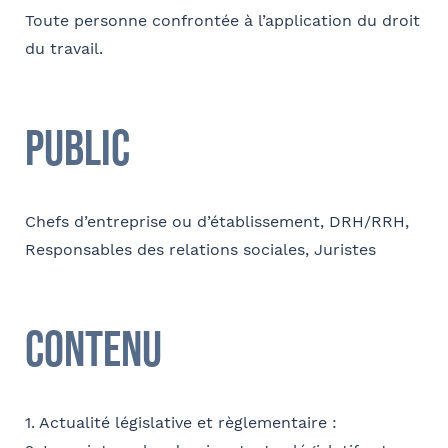
Toute personne confrontée à l’application du droit
du travail.
E-mail
Public
Contact au service formation pour toute précision
concernant l’établissement de la convention
Chefs d’entreprise ou d’établissement, DRH/RRH,
Nom et Prénom
Responsables des relations sociales, Juristes
Tapez votre recherche et
Contenu
validez
Téléphone
Sélectionnez votre bureau
1. Actualité législative et règlementaire :
Barthélémy Avocats