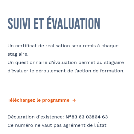
Société
Ville
suivi et évaluation
Conformément à la loi « informatique et libertés » du 6 janvier 1978
modifiée en 2004, vous bénéficiez d’un droit d’accès et de
Fonction
rectification aux informations qui vous concernent, que vous pouvez
exercer en adressant un mail à communication@barthelemy-
Un certificat de réalisation sera remis à chaque
avocats.com
stagiaire.
Un questionnaire d’évaluation permet au stagiaire
E-mail
d’évaluer le déroulement de l’action de formation.
Bureau formateur
Téléchargez le programme
Déclaration d'existence:
N°83 63 03864 63
Ce numéro ne vaut pas agrément de l’État
Commentaire
- FACULTATIF