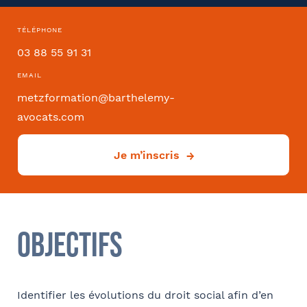
TÉLÉPHONE
Convention collective
03 88 55 91 31
EMAIL
metzformation@barthelemy-
avocats.com
Déjà client ?
Oui
Je m’inscris
Si oui dans quelle ville ?
- FACULTATIF
Objectifs
Comment avez-vous connu le cabinet / la formation ?
Identifier les évolutions du droit social afin d’en
Internet
Bon appétit RH
Autre