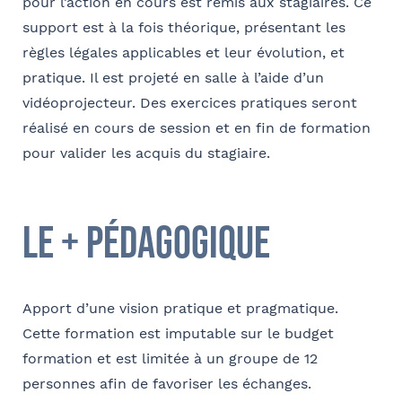
pour l’action en cours est remis aux stagiaires. Ce
E-mail
support est à la fois théorique, présentant les
règles légales applicables et leur évolution, et
pratique. Il est projeté en salle à l’aide d’un
vidéoprojecteur. Des exercices pratiques seront
Coordonnées de l’organisme
réalisé en cours de session et en fin de formation
Je parraine un participant
FACULTATIF
pour valider les acquis du stagiaire.
OPCO
Coordonnées de mon filleul
le + pédagogique
Prénom
J'autorise Barthélémy Avocats à utiliser mes
Adresse
données pour l'envoi d'informations juridiques
et d'invitations aux formations et événements
Apport d’une vision pratique et pragmatique.
du cabinet
FACULTATIF
Nom
Cette formation est imputable sur le budget
Code postal
formation et est limitée à un groupe de 12
personnes afin de favoriser les échanges.
Je m'inscris