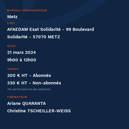
Nom
BUREAU ORGANISATEUR
Metz
LIEU
AFAEDAM Esat Solidarité - 99 Boulevard
Solidarité - 57070 METZ
Entreprise
DATE
21 mars 2024
Société
9h00 à 13h00
TARIFS
300 € HT
- Abonnés
330 € HT
- Non-abonnés
Fonction
Par participant et par sessions
FORMATEUR
Ariane QUARANTA
Christine TSCHEILLER-WEISS
Effectifs dans l'entreprise