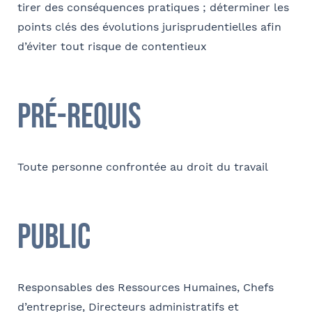
tirer des conséquences pratiques ; déterminer les
points clés des évolutions jurisprudentielles afin
Coordonnées
d’éviter tout risque de contentieux
Adresse
Pré-requis
Code postal
Toute personne confrontée au droit du travail
Ville
Public
Téléphone
Responsables des Ressources Humaines, Chefs
Tapez votre recherche et
d’entreprise, Directeurs administratifs et