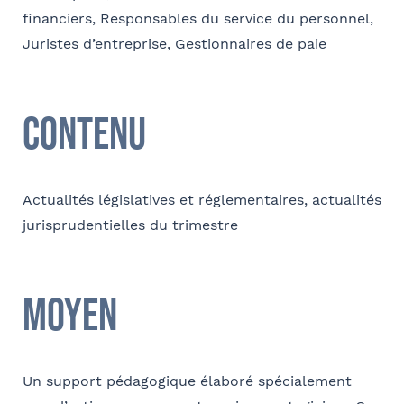
validez
financiers, Responsables du service du personnel,
Juristes d’entreprise, Gestionnaires de paie
E-mail
Sélectionnez votre bureau
Barthélémy Avocats
Contenu
Contact au service formation pour toute précision
Se géoloca
concernant l’établissement de la convention
Actualités législatives et réglementaires, actualités
jurisprudentielles du trimestre
Nom et Prénom
Rechercher
Valider
Moyen
Téléphone
Un support pédagogique élaboré spécialement