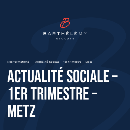
INSCRIPTION
Barthélémy Avocat
Actualité Sociale – 1er trimestre
– Metz
21 mars 2024
Metz
Nos formations
Actualité Sociale – 1er trimestre – Metz
9h00 à 13h00
Actualité Sociale –
1er trimestre –
État civil
Metz
Prénom