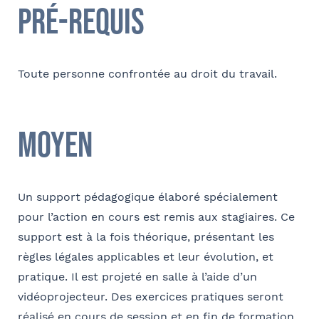
Pré-requis
Comment avez-vous connu le cabinet / la formation ?
Internet
Bon appétit RH
Autre
Toute personne confrontée au droit du travail.
Tapez votre recherche et
Coordonnées
validez
Adresse
Moyen
Sélectionnez votre bureau
Barthélémy Avocats
Un support pédagogique élaboré spécialement
Code postal
pour l’action en cours est remis aux stagiaires. Ce
Se géoloca
support est à la fois théorique, présentant les
règles légales applicables et leur évolution, et
Rechercher
Ville
pratique. Il est projeté en salle à l’aide d’un
Valider
vidéoprojecteur. Des exercices pratiques seront
réalisé en cours de session et en fin de formation