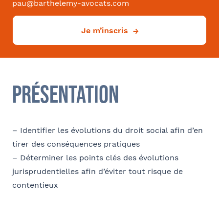
pau@barthelemy-avocats.com
Effectifs dans l'entreprise
Je m’inscris
Convention collective
Présentation
– Identifier les évolutions du droit social afin d’en
Déjà client ?
tirer des conséquences pratiques
Oui
– Déterminer les points clés des évolutions
Si oui dans quelle ville ?
- FACULTATIF
jurisprudentielles afin d’éviter tout risque de
contentieux