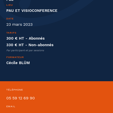
LIEU
PAU ET VISIOCONFERENCE
DATE
23 mars 2023
Distanciel ou présentiel
TARIFS
300 € HT
- Abonnés
Présentiel
Distanciel
330 € HT
- Non-abonnés
Par participant et par sessions
FORMATEUR
Entreprise
Cécile BLÜM
Société
TÉLÉPHONE
Fonction
05 59 12 69 90
EMAIL