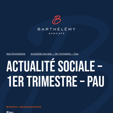
INSCRIPTION
Barthélémy Avocat
Actualité sociale – 1er trimestre
– Pau
20230323
Pau
Nos formations
Actualité sociale – 1er trimestre – Pau
Actualité sociale –
État civil
1er trimestre – Pau
Prénom
BUREAU ORGANISATEUR
Nom
Pau