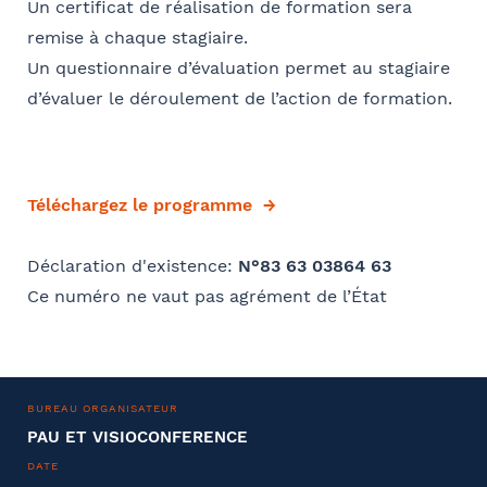
Un certificat de réalisation de formation sera
remise à chaque stagiaire.
Un questionnaire d’évaluation permet au stagiaire
d’évaluer le déroulement de l’action de formation.
E-mail
Téléchargez le programme
Coordonnées de l’organisme
Déclaration d'existence:
N°83 63 03864 63
Je parraine un participant
FACULTATIF
OPCO
Ce numéro ne vaut pas agrément de l’État
Coordonnées de mon filleul
Prénom
J'autorise Barthélémy Avocats à utiliser mes
Adresse
BUREAU ORGANISATEUR
données pour l'envoi d'informations juridiques
PAU ET VISIOCONFERENCE
et d'invitations aux formations et événements
DATE
du cabinet
FACULTATIF