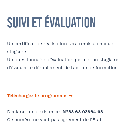
Société
Ville
suivi et évaluation
Conformément à la loi « informatique et libertés » du 6 janvier 1978
modifiée en 2004, vous bénéficiez d’un droit d’accès et de
Fonction
rectification aux informations qui vous concernent, que vous pouvez
exercer en adressant un mail à communication@barthelemy-
Un certificat de réalisation sera remis à chaque
avocats.com
stagiaire.
Un questionnaire d’évaluation permet au stagiaire
E-mail
d’évaluer le déroulement de l’action de formation.
Bureau formateur
Téléchargez le programme
Déclaration d'existence:
N°83 63 03864 63
Ce numéro ne vaut pas agrément de l’État
Commentaire
- FACULTATIF