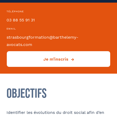
TÉLÉPHONE
Convention collective
03 88 55 91 31
EMAIL
strasbourgformation@barthelemy-
avocats.com
Déjà client ?
Oui
Je m’inscris
Si oui dans quelle ville ?
- FACULTATIF
Objectifs
Comment avez-vous connu le cabinet / la formation ?
Identifier les évolutions du droit social afin d’en
Internet
Bon appétit RH
Autre