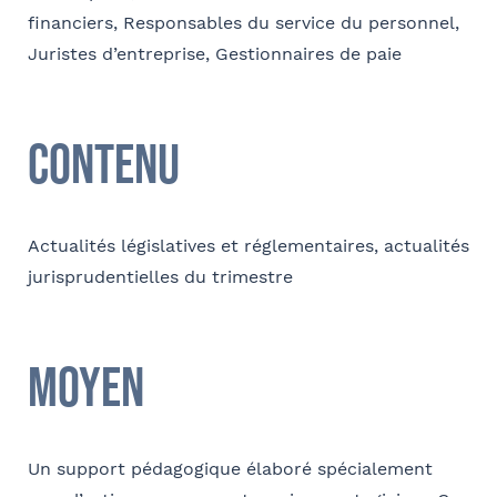
validez
financiers, Responsables du service du personnel,
Juristes d’entreprise, Gestionnaires de paie
E-mail
Sélectionnez votre bureau
Barthélémy Avocats
Contenu
Contact au service formation pour toute précision
Se géoloca
concernant l’établissement de la convention
Actualités législatives et réglementaires, actualités
jurisprudentielles du trimestre
Nom et Prénom
Rechercher
Valider
Moyen
Téléphone
Un support pédagogique élaboré spécialement