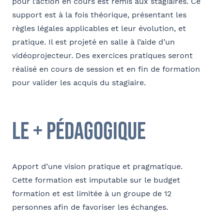
pour l’action en cours est remis aux stagiaires. Ce
E-mail
support est à la fois théorique, présentant les
règles légales applicables et leur évolution, et
pratique. Il est projeté en salle à l’aide d’un
vidéoprojecteur. Des exercices pratiques seront
Coordonnées de l’organisme
réalisé en cours de session et en fin de formation
Je parraine un participant
FACULTATIF
pour valider les acquis du stagiaire.
OPCO
Coordonnées de mon filleul
le + pédagogique
Prénom
J'autorise Barthélémy Avocats à utiliser mes
Adresse
données pour l'envoi d'informations juridiques
et d'invitations aux formations et événements
Apport d’une vision pratique et pragmatique.
du cabinet
FACULTATIF
Nom
Cette formation est imputable sur le budget
Code postal
formation et est limitée à un groupe de 12
personnes afin de favoriser les échanges.
Je m'inscris