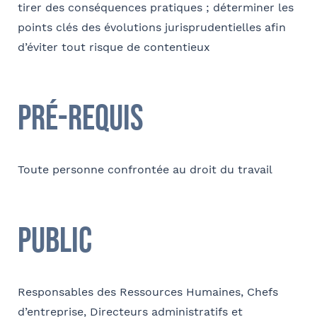
tirer des conséquences pratiques ; déterminer les
points clés des évolutions jurisprudentielles afin
Coordonnées
d’éviter tout risque de contentieux
Adresse
Pré-requis
Code postal
Toute personne confrontée au droit du travail
Ville
Public
Téléphone
Responsables des Ressources Humaines, Chefs
Tapez votre recherche et
d’entreprise, Directeurs administratifs et