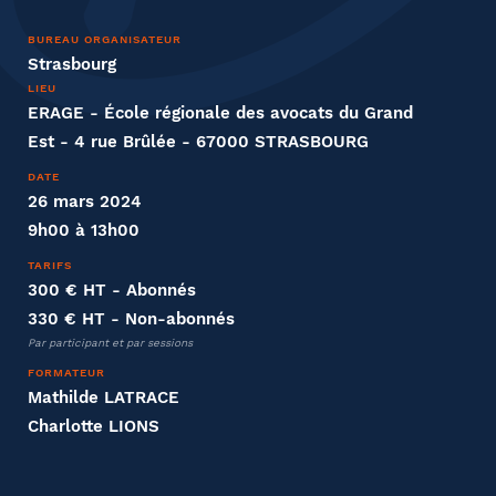
Nom
BUREAU ORGANISATEUR
Strasbourg
LIEU
ERAGE - École régionale des avocats du Grand
Est - 4 rue Brûlée - 67000 STRASBOURG
Entreprise
DATE
26 mars 2024
Société
9h00 à 13h00
TARIFS
300 € HT
- Abonnés
330 € HT
- Non-abonnés
Fonction
Par participant et par sessions
FORMATEUR
Mathilde LATRACE
Charlotte LIONS
Effectifs dans l'entreprise