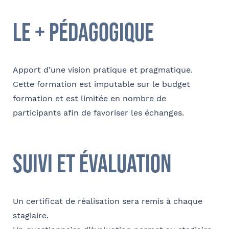
Société
Ville
le + pédagogique
Conformément à la loi « informatique et libertés » du 6 janvier 1978
modifiée en 2004, vous bénéficiez d’un droit d’accès et de
Fonction
rectification aux informations qui vous concernent, que vous pouvez
Apport d’une vision pratique et pragmatique.
exercer en adressant un mail à communication@barthelemy-
Cette formation est imputable sur le budget
avocats.com
formation et est limitée en nombre de
participants afin de favoriser les échanges.
E-mail
suivi et évaluation
Bureau formateur
Un certificat de réalisation sera remis à chaque
stagiaire.
Commentaire
- FACULTATIF