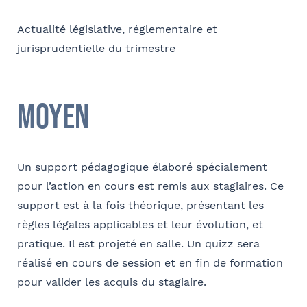
E-mail
Actualité législative, réglementaire et
jurisprudentielle du trimestre
Coordonnées de l’organisme
Moyen
Je parraine un participant
FACULTATIF
OPCO
Coordonnées de mon filleul
Un support pédagogique élaboré spécialement
Prénom
pour l’action en cours est remis aux stagiaires. Ce
J'autorise Barthélémy Avocats à utiliser mes
Adresse
support est à la fois théorique, présentant les
données pour l'envoi d'informations juridiques
et d'invitations aux formations et événements
règles légales applicables et leur évolution, et
du cabinet
FACULTATIF
pratique. Il est projeté en salle. Un quizz sera
Nom
réalisé en cours de session et en fin de formation
Code postal
pour valider les acquis du stagiaire.
Je m'inscris