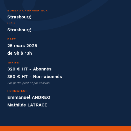
Nom
BUREAU ORGANISATEUR
Strasbourg
LIEU
Strasbourg
DATE
Entreprise
25 mars 2025
de 9h à 13h
Société
TARIFS
320 € HT
- Abonnés
350 € HT
- Non-abonnés
Par participant et par session
Fonction
FORMATEUR
Emmanuel ANDREO
Mathilde LATRACE
Effectifs dans l'entreprise