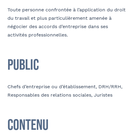
Toute personne confrontée à l’application du droit
E-mail
du travail et plus particulièrement amenée à
négocier des accords d’entreprise dans ses
Tapez votre recherche et
activités professionnelles.
validez
Contact au service formation pour toute précision
Sélectionnez votre bureau
Public
concernant l’établissement de la convention
Barthélémy Avocats
Nom et Prénom
Chefs d’entreprise ou d’établissement, DRH/RRH,
Se géoloca
Responsables des relations sociales, Juristes
Téléphone
Rechercher
Valider
Contenu