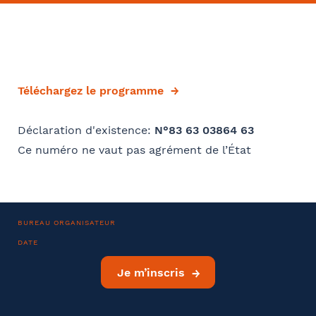
Convention collective
Se géoloca
Rechercher
Téléchargez le programme
Valider
Déjà client ?
Oui
Déclaration d'existence:
N°83 63 03864 63
Si oui dans quelle ville ?
Ce numéro ne vaut pas agrément de l’État
- FACULTATIF
BUREAU ORGANISATEUR
Comment avez-vous connu le cabinet / la formation ?
DATE
Je m’inscris
Internet
Bon appétit RH
Autre