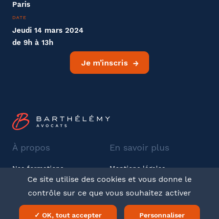
Paris
DATE
Jeudi 14 mars 2024
de 9h à 13h
Je m’inscris
À propos
En savoir plus
Nos formations
Mentions légales
Ce site utilise des cookies et vous donne le
Barthélémy Avocats
CGV
contrôle sur ce que vous souhaitez activer
Twitter
LinkedIn
✓ OK, tout accepter
Personnaliser