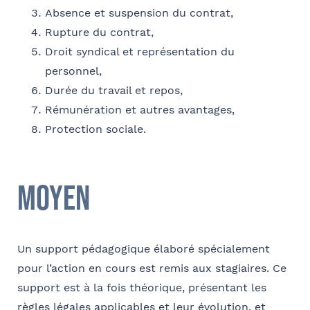
Absence et suspension du contrat,
Société
Ville
Rupture du contrat,
Droit syndical et représentation du
Conformément à la loi « informatique et libertés » du 6 janvier 1978
personnel,
modifiée en 2004, vous bénéficiez d’un droit d’accès et de
Fonction
rectification aux informations qui vous concernent, que vous pouvez
Durée du travail et repos,
exercer en adressant un mail à communication@barthelemy-
Rémunération et autres avantages,
avocats.com
Protection sociale.
E-mail
Moyen
Bureau formateur
Un support pédagogique élaboré spécialement
pour l’action en cours est remis aux stagiaires. Ce
support est à la fois théorique, présentant les
Commentaire
- FACULTATIF
règles légales applicables et leur évolution, et