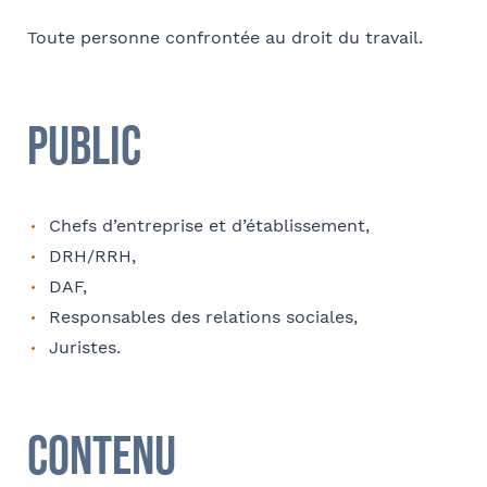
Toute personne confrontée au droit du travail.
E-mail
Public
Contact au service formation pour toute précision
Chefs d’entreprise et d’établissement,
concernant l’établissement de la convention
DRH/RRH,
Nom et Prénom
DAF,
Responsables des relations sociales,
Juristes.
Téléphone
Tapez votre recherche et
Contenu
validez