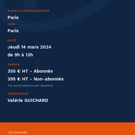
Nom
BUREAU ORGANISATEUR
Paris
LIEU
Paris
DATE
Entreprise
Jeudi 14 mars 2024
de 9h à 13h
Société
TARIFS
355 € HT
- Abonnés
395 € HT
- Non-abonnés
Par participant et par sessions
Fonction
FORMATEUR
Valérie GUICHARD
Effectifs dans l'entreprise
TÉLÉPHONE