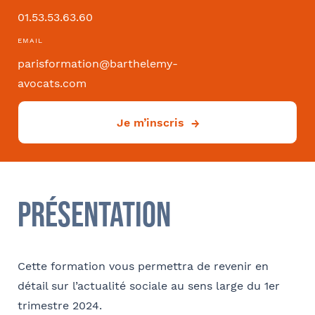
01.53.53.63.60
Convention collective
EMAIL
parisformation@barthelemy-
avocats.com
Je m’inscris
Déjà client ?
Oui
Si oui dans quelle ville ?
- FACULTATIF
Présentation
Cette formation vous permettra de revenir en
Comment avez-vous connu le cabinet / la formation ?
détail sur l’actualité sociale au sens large du 1er
Internet
Bon appétit RH
Autre
trimestre 2024.