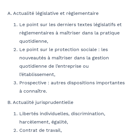
E-mail
Sélectionnez votre bureau
A. Actualité législative et règlementaire
Barthélémy Avocats
Le point sur les derniers textes législatifs et
règlementaires à maîtriser dans la pratique
Se géoloca
quotidienne,
Coordonnées de l’organisme
Je parraine un participant
FACULTATIF
Le point sur le protection sociale : les
OPCO
nouveautés à maîtriser dans la gestion
Rechercher
Coordonnées de mon filleul
quotidienne de l’entreprise ou
Valider
l’établissement,
Prénom
J'autorise Barthélémy Avocats à utiliser mes
Prospective : autres dispositions importantes
Adresse
données pour l'envoi d'informations juridiques
à connaître.
et d'invitations aux formations et événements
B. Actualité jurisprudentielle
du cabinet
FACULTATIF
Nom
Libertés individuelles, discrimination,
Code postal
harcèlement, égalité,
Contrat de travail,
Je m'inscris