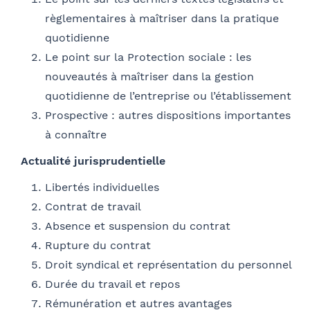
E-mail
règlementaires à maîtriser dans la pratique
Se géoloca
quotidienne
Le point sur la Protection sociale : les
nouveautés à maîtriser dans la gestion
Rechercher
quotidienne de l’entreprise ou l’établissement
Coordonnées de l’organisme
Valider
Je parraine un participant
FACULTATIF
Prospective : autres dispositions importantes
OPCO
à connaître
Coordonnées de mon filleul
Actualité jurisprudentielle
Prénom
Libertés individuelles
J'autorise Barthélémy Avocats à utiliser mes
Adresse
Contrat de travail
données pour l'envoi d'informations juridiques
et d'invitations aux formations et événements
Absence et suspension du contrat
du cabinet
Rupture du contrat
FACULTATIF
Nom
Droit syndical et représentation du personnel
Code postal
Durée du travail et repos
Rémunération et autres avantages
Je m'inscris