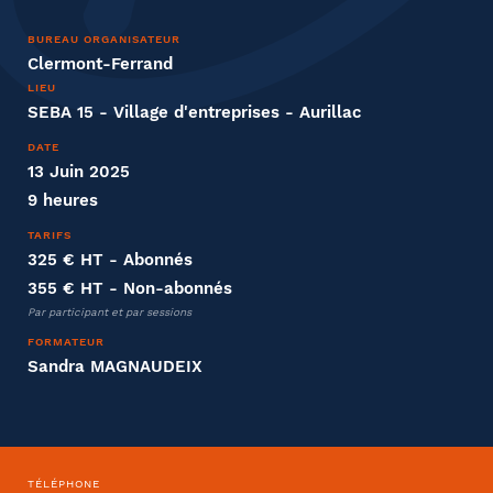
Nom
BUREAU ORGANISATEUR
Clermont-Ferrand
LIEU
SEBA 15 - Village d'entreprises - Aurillac
DATE
Entreprise
13 Juin 2025
9 heures
Société
TARIFS
325 € HT
- Abonnés
355 € HT
- Non-abonnés
Par participant et par sessions
Fonction
FORMATEUR
Sandra MAGNAUDEIX
Effectifs dans l'entreprise
TÉLÉPHONE