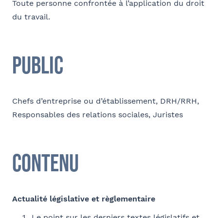
Toute personne confrontée à l’application du droit
du travail.
E-mail
Public
Contact au service formation pour toute précision
Chefs d’entreprise ou d’établissement, DRH/RRH,
concernant l’établissement de la convention
Responsables des relations sociales, Juristes
Nom et Prénom
Tapez votre recherche et
Contenu
validez
Téléphone
Sélectionnez votre bureau
Actualité législative et règlementaire
Barthélémy Avocats
Le point sur les derniers textes législatifs et