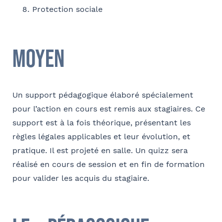
Protection sociale
Société
Ville
Conformément à la loi « informatique et libertés » du 6 janvier 1978
Moyen
modifiée en 2004, vous bénéficiez d’un droit d’accès et de
Fonction
rectification aux informations qui vous concernent, que vous pouvez
exercer en adressant un mail à communication@barthelemy-
avocats.com
Un support pédagogique élaboré spécialement
pour l’action en cours est remis aux stagiaires. Ce
E-mail
support est à la fois théorique, présentant les
règles légales applicables et leur évolution, et
pratique. Il est projeté en salle. Un quizz sera
Bureau formateur
réalisé en cours de session et en fin de formation
pour valider les acquis du stagiaire.
Commentaire
- FACULTATIF