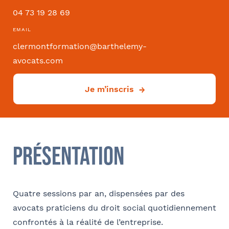
04 73 19 28 69
Convention collective
EMAIL
clermontformation@barthelemy-
avocats.com
Je m’inscris
Déjà client ?
Oui
Si oui dans quelle ville ?
- FACULTATIF
Présentation
Quatre sessions par an, dispensées par des
Comment avez-vous connu le cabinet / la formation ?
avocats praticiens du droit social quotidiennement
Internet
Bon appétit RH
Autre
confrontés à la réalité de l’entreprise.