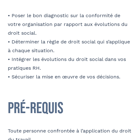
E-mail
• Poser le bon diagnostic sur la conformité de
votre organisation par rapport aux évolutions du
droit social.
• Déterminer la règle de droit social qui s’applique
Contact au service formation pour toute précision
à chaque situation.
concernant l’établissement de la convention
• Intégrer les évolutions du droit social dans vos
pratiques RH.
Nom et Prénom
• Sécuriser la mise en œuvre de vos décisions.
Téléphone
Pré-requis
Toute personne confrontée à l’application du droit
E-mail
du travail.