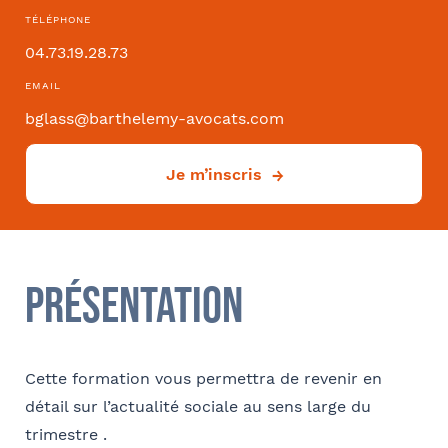
Convention collective
TÉLÉPHONE
04.73.19.28.73
EMAIL
bglass@barthelemy-avocats.com
Déjà client ?
Je m’inscris
Oui
Si oui dans quelle ville ?
- FACULTATIF
Présentation
Comment avez-vous connu le cabinet / la formation ?
Cette formation vous permettra de revenir en
Internet
Bon appétit RH
Autre
détail sur l’actualité sociale au sens large du
trimestre .