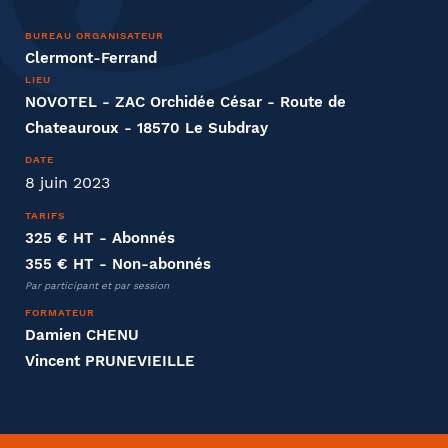
BUREAU ORGANISATEUR
Clermont-Ferrand
LIEU
NOVOTEL - ZAC Orchidée César - Route de
Entreprise
Chateauroux - 18570 Le Subdray
Société
DATE
8 juin 2023
TARIFS
325 € HT
- Abonnés
Fonction
355 € HT
- Non-abonnés
Par participant et par session
FORMATEUR
Damien CHENU
Vincent PRUNEVIEILLE
Effectifs dans l'entreprise