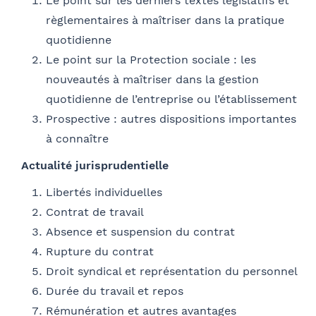
Le point sur les derniers textes législatifs et
Ville
règlementaires à maîtriser dans la pratique
Conformément à la loi « informatique et libertés » du 6 janvier 1978
quotidienne
modifiée en 2004, vous bénéficiez d’un droit d’accès et de
Le point sur la Protection sociale : les
Fonction
rectification aux informations qui vous concernent, que vous pouvez
nouveautés à maîtriser dans la gestion
exercer en adressant un mail à communication@barthelemy-
avocats.com
quotidienne de l’entreprise ou l’établissement
Prospective : autres dispositions importantes
E-mail
à connaître
Actualité jurisprudentielle
Libertés individuelles
Bureau formateur
Contrat de travail
Absence et suspension du contrat
Rupture du contrat
Droit syndical et représentation du personnel
Commentaire
- FACULTATIF
Durée du travail et repos
Rémunération et autres avantages