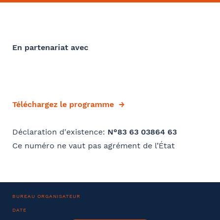
Barthélémy Avocats
Convention collective
Se géoloca
En partenariat avec
Déjà client ?
Rechercher
Valider
Oui
Si oui dans quelle ville ?
Téléchargez le programme
- FACULTATIF
Déclaration d'existence:
N°83 63 03864 63
Ce numéro ne vaut pas agrément de l’État
Comment avez-vous connu le cabinet / la formation ?
Internet
Bon appétit RH
Autre
BUREAU ORGANISATEUR
DATE