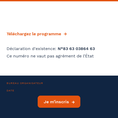
Convention collective
Se géoloca
Rechercher
Téléchargez le programme
Valider
Déjà client ?
Oui
Déclaration d'existence:
N°83 63 03864 63
Si oui dans quelle ville ?
Ce numéro ne vaut pas agrément de l’État
- FACULTATIF
BUREAU ORGANISATEUR
Comment avez-vous connu le cabinet / la formation ?
DATE
Je m’inscris
Internet
Bon appétit RH
Autre