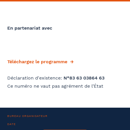
Barthélémy Avocats
Convention collective
Se géoloca
En partenariat avec
Déjà client ?
Rechercher
Valider
Oui
Si oui dans quelle ville ?
Téléchargez le programme
- FACULTATIF
Déclaration d'existence:
N°83 63 03864 63
Ce numéro ne vaut pas agrément de l’État
Comment avez-vous connu le cabinet / la formation ?
Internet
Bon appétit RH
Autre
BUREAU ORGANISATEUR
DATE