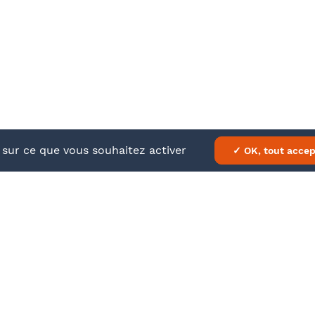
À propos
En savo
Nos formations
Mentions
Barthélémy Avocats
CGV
e sur ce que vous souhaitez activer
✓ OK, tout accep
ATEUR
DATE
le 20 septembre de 9h00 à 12h30