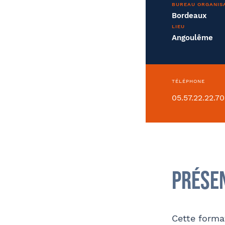
BUREAU ORGANIS
Bordeaux
LIEU
Conve
Angoulême
TÉLÉPHONE
05.57.22.22.70
Déjà client ?
Oui
Comment avez-vous connu le cabinet /
Prése
la formation ?
Adre
Coordonnées
Cette format