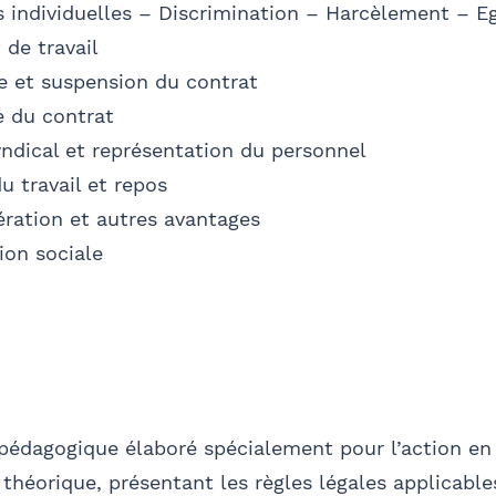
s individuelles – Discrimination – Harcèlement – Eg
Se géoloca
 de travail
 et suspension du contrat
 du contrat
Valider
yndical et représentation du personnel
u travail et repos
ation et autres avantages
ion sociale
pédagogique élaboré spécialement pour l’action en 
s théorique, présentant les règles légales applicables