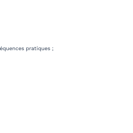
nséquences pratiques ;
E-mail