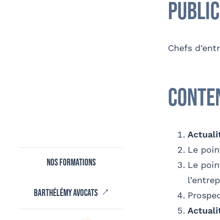
Public
Adre
Prén
Coordonnées de mon filleul
J
Finalisation
Chefs d’ent
d
Soci
Conte
Tapez votre recherche et v
E-ma
Actuali
Confor
Le poin
aux i
Nos formations
Le poin
l’entre
Comm
Barthélémy avocats
Prospec
Actuali