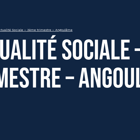
mestre – Angoulême
ctualité Sociale – 3ème trimestre – Angoulême
ualité Sociale 
mestre – Angou
om
Nom
été
Fonction