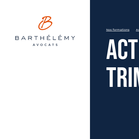
Barthélémy Avocats
INSCRIPTION
Actualité Sociale – 3ème tri
Nos formations
A
Act
le 20 septembre de 9h00 à 12h30
Bordeaux
tri
Prén
État civil
Soci
Entreprise