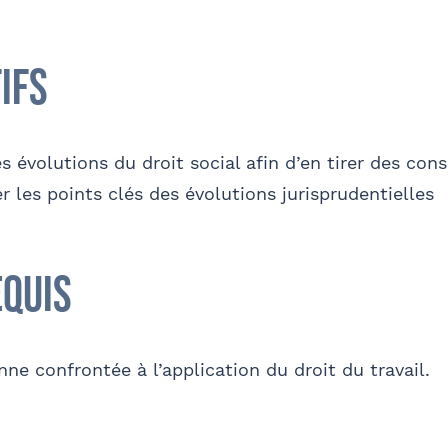
ifs
phone
E-mail
es évolutions du droit social afin d’en tirer des co
 les points clés des évolutions jurisprudentielles
et Prénom
Téléphone
equis
O
ne confrontée à l’application du droit du travail.
e parraine un participant
FACULTATIF