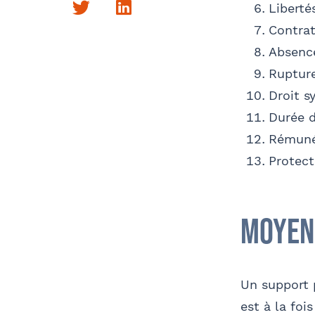
Liberté
Twitter
LinkedIn
Contrat
Absence
Rupture
Droit s
Durée d
Rémunér
Protect
Moyen
Un support 
est à la foi