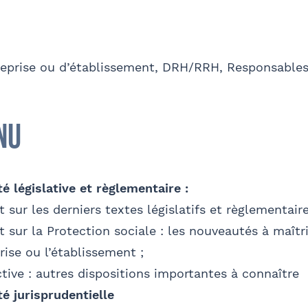
sse
Code postal
om
Nom
'autorise Barthélémy Avocats à utiliser mes données pour 
reprise ou d’établissement, DRH/RRH, Responsables d
'invitations aux formations et événements du cabinet
FACU
été
Fonction
nu
Je m'inscris
alidez
il
Bureau formateur
té législative et règlementaire :
mément à la loi « informatique et libertés » du 6 janvier 1978 modifiée en 20
t sur les derniers textes législatifs et règlementair
nformations qui vous concernent, que vous pouvez exercer en adressant un
t sur la Protection sociale : les nouveautés à maîtr
Sélectionnez votre bureau
prise ou l’établissement ;
entaire
- FACULTATIF
Barthélémy Avocats
tive : autres dispositions importantes à connaître
té jurisprudentielle