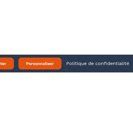
ir plus
Twitter
LinkedIn
 légales
Politique de confidentialité
ter
Personnaliser
Je m’inscris