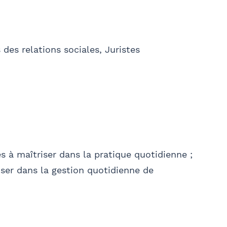
Ville
l'envoi d'informations juridiques et
es relations sociales, Juristes
LTATIF
04, vous bénéficiez d’un droit d’accès et de rectification
es à maîtriser dans la pratique quotidienne ;
 mail à communication@barthelemy-avocats.com
iser dans la gestion quotidienne de
Rechercher