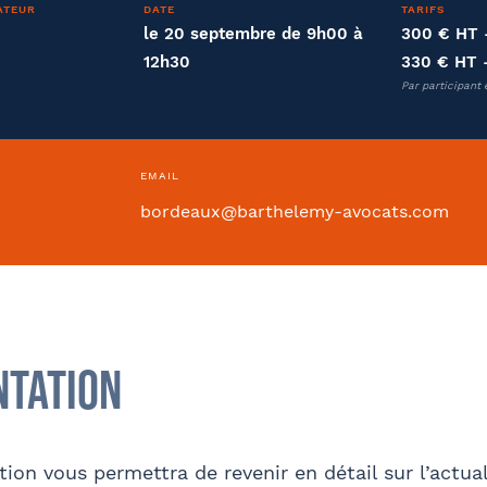
ATEUR
DATE
TARIFS
le 20 septembre de 9h00 à
300 € HT
12h30
330 € HT
ntion collective
Par participant 
EMAIL
bordeaux@barthelemy-avocats.com
Si oui dans quelle ville ?
- FACULTATIF
ntation
Internet
Bon appétit RH
Autre
sse
Code postal
ion vous permettra de revenir en détail sur l’actua