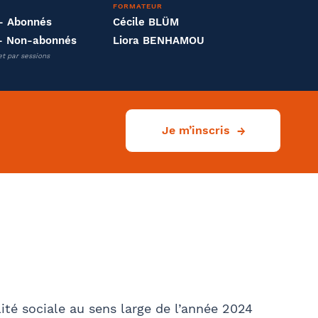
FORMATEUR
- Abonnés
Cécile BLÜM
- Non-abonnés
Liora BENHAMOU
et par sessions
Je m’inscris
Ville
lité sociale au sens large de l’année 2024