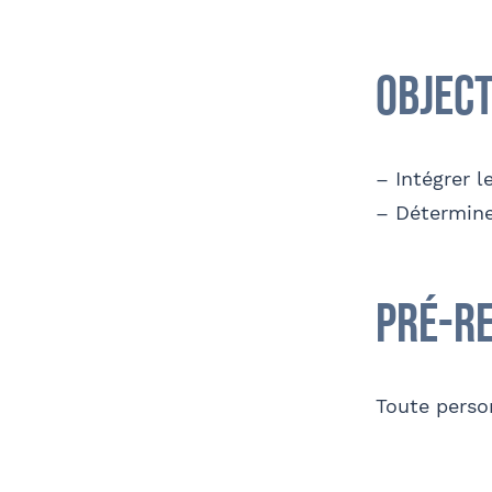
Object
Télé
– Intégrer l
– Déterminer
Nom 
Contact au service formation pour toute
précision concernant l’établissement de
la convention
Pré-r
OPC
Coordonnées de l’organisme
Toute person
J