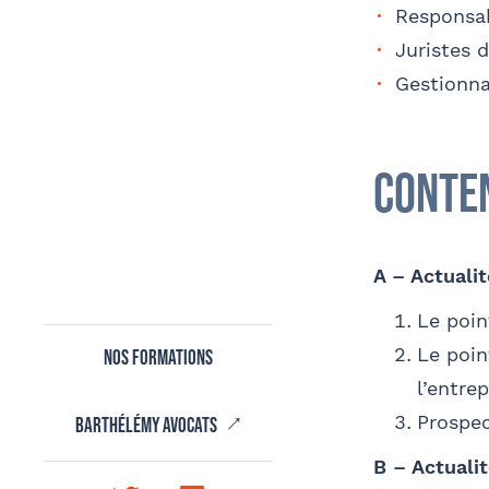
OPC
Coordonnées de l’organisme
Responsab
Juristes d
J
Gestionna
Adre
Prén
Coordonnées de mon filleul
Conte
J
Finalisation
Tapez votre recherche et v
d
Soci
A – Actualit
Le poin
Le poin
Nos formations
l’entre
E-ma
Prospec
Barthélémy avocats
Confor
aux i
B – Actualit