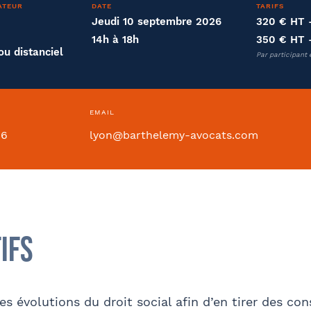
ATEUR
DATE
TARIFS
Jeudi 10 septembre 2026
320 € HT
14h à 18h
350 € HT
été
Fonction
ou distanciel
Par participant 
EMAIL
ntion collective
46
lyon@barthelemy-avocats.com
Si oui dans quelle ville ?
- FACULTATIF
ifs
 les évolutions du droit social afin d’en tirer des c