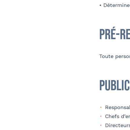
• Déterminer
la formation ?
Adre
Coordonnées
Pré-r
Télé
Toute perso
Public
Nom 
Contact au service formation pour toute
précision concernant l’établissement de
la convention
Responsa
Chefs d’e
Directeur