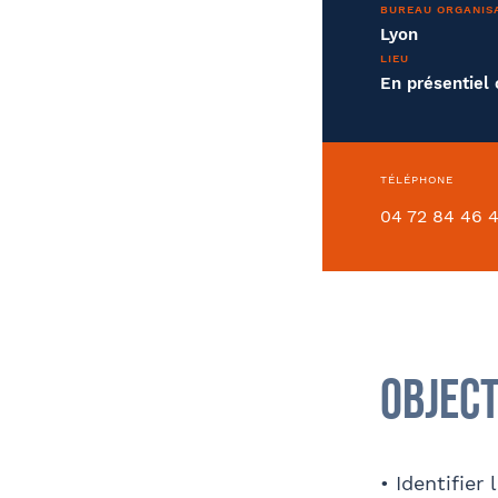
BUREAU ORGANIS
Lyon
LIEU
Soci
Entreprise
En présentiel 
TÉLÉPHONE
Conve
04 72 84 46 
Déjà client ?
Object
Oui
• Identifier
Comment avez-vous connu le cabinet /