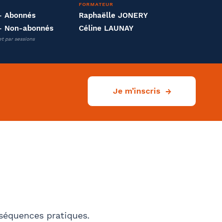
FORMATEUR
- Abonnés
Raphaëlle JONERY
- Non-abonnés
Céline LAUNAY
Effectifs dans l'entreprise
et par sessions
Je m’inscris
onséquences pratiques.