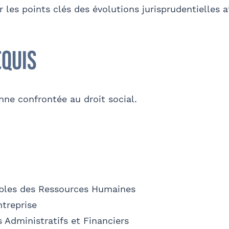
Internet
Bon appétit RH
Autre
 les points clés des évolutions jurisprudentielles a
sse
Code postal
equis
phone
E-mail
nne confrontée au droit social.
et Prénom
Téléphone
bles des Ressources Humaines
ntreprise
s Administratifs et Financiers