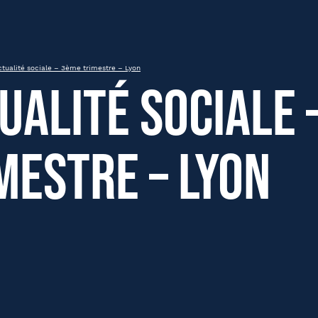
estre – Lyon
ctualité sociale – 3ème trimestre – Lyon
ualité sociale 
mestre – Lyon
om
Nom
Présentiel
Distanciel