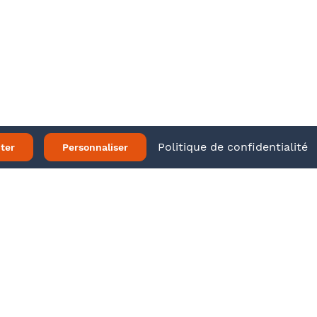
ir plus
Twitter
LinkedIn
 légales
Politique de confidentialité
ter
Personnaliser
Je m’inscris