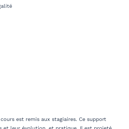
liser
alité
cours est remis aux stagiaires. Ce support
 et leur évolution, et pratique. Il est projeté