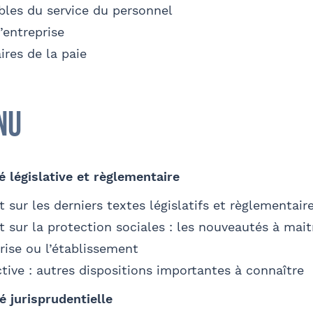
O
les du service du personnel
’entreprise
e parraine un participant
FACULTATIF
ires de la paie
sse
Code postal
om
Nom
nu
'autorise Barthélémy Avocats à utiliser mes données pour 
alidez
'invitations aux formations et événements du cabinet
FACU
été
Fonction
é législative et règlementaire
t sur les derniers textes législatifs et règlementai
Je m'inscris
t sur la protection sociales : les nouveautés à mait
Sélectionnez votre bureau
prise ou l’établissement
il
Bureau formateur
tive : autres dispositions importantes à connaître
Barthélémy Avocats
mément à la loi « informatique et libertés » du 6 janvier 1978 modifiée en 20
nformations qui vous concernent, que vous pouvez exercer en adressant un
é jurisprudentielle