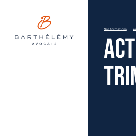
Barthélémy Avocats
INSCRIPTION
Actualité sociale – 3ème trim
Nos formations
A
Act
Jeudi 10 septembre 2026
Lyon
14h à 18h
tri
Prén
État civil
Distanciel ou présentiel