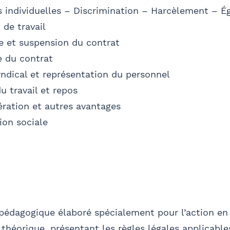
Se géoloca
s individuelles – Discrimination – Harcèlement – Ég
entaire
- FACULTATIF
 de travail
 et suspension du contrat
Valider
 du contrat
yndical et représentation du personnel
u travail et repos
ation et autres avantages
ion sociale
pédagogique élaboré spécialement pour l’action en 
s théorique, présentant les règles légales applicables