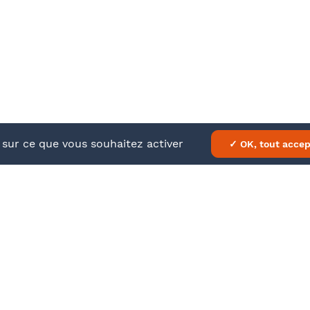
À propos
En savo
Nos formations
Mentions
Barthélémy Avocats
CGV
e sur ce que vous souhaitez activer
✓ OK, tout accep
ATEUR
DATE
ou distanciel
Jeudi 10 septembre 2026
14h à 18h