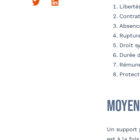
Twitter
LinkedIn
Liberté
Comm
Contrat
Absence
Rupture
Droit s
Durée d
Rémunér
Protect
Moyen
Un support 
est à la foi