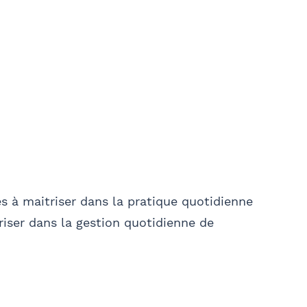
Ville
l'envoi d'informations juridiques et
LTATIF
res à maitriser dans la pratique quotidienne
riser dans la gestion quotidienne de
04, vous bénéficiez d’un droit d’accès et de rectification
 mail à communication@barthelemy-avocats.com
Rechercher