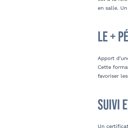
en salle. Un
le + p
Apport d’un
Cette forma
favoriser le
suivi 
Un certifica