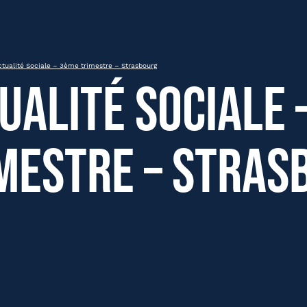
mestre – Strasbourg
ctualité Sociale – 3ème trimestre – Strasbourg
ualité Sociale 
mestre – Stras
om
Nom
été
Fonction