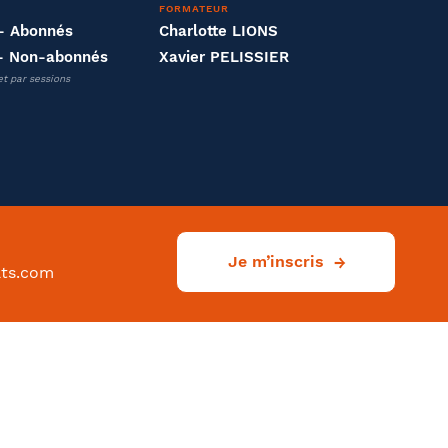
FORMATEUR
- Abonnés
Charlotte LIONS
- Non-abonnés
Xavier PELISSIER
et par sessions
Je m’inscris
ats.com
Ville