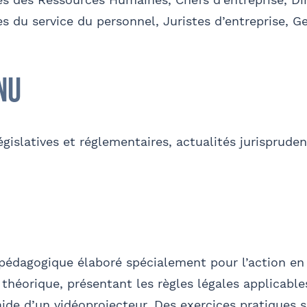
alidez
 du service du personnel, Juristes d’entreprise, Ge
sse
Code postal
om
Nom
nu
'autorise Barthélémy Avocats à utiliser mes données pour 
'invitations aux formations et événements du cabinet
FACU
Sélectionnez votre bureau
été
Fonction
Barthélémy Avocats
égislatives et réglementaires, actualités jurispruden
Je m'inscris
Se géoloca
il
Bureau formateur
mément à la loi « informatique et libertés » du 6 janvier 1978 modifiée en 20
nformations qui vous concernent, que vous pouvez exercer en adressant un
Valider
pédagogique élaboré spécialement pour l’action en 
entaire
- FACULTATIF
s théorique, présentant les règles légales applicables
’aide d’un vidéoprojecteur. Des exercices pratiques 