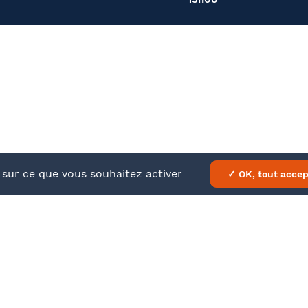
À propos
En savo
Nos formations
Mentions
Barthélémy Avocats
CGV
e sur ce que vous souhaitez activer
✓ OK, tout accep
ATEUR
DATE
 régionale des avocats du Grand Est
24
ée - 67000 STRASBOURG
septembre
2024
9h00 à
13h00