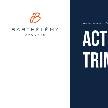
Barthélémy Avocats
INSCRIPTION
Actualité Sociale – 3ème tri
Nos formations
A
Act
24 septembre 2024
Strasbourg
9h00 à 13h00
tri
Prén
État civil
Soci
Entreprise