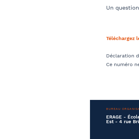
Un questionn
Téléchargez 
Déclaration d
Ce numéro ne
BUREAU ORGANIS
ERAGE - École
Est - 4 rue 