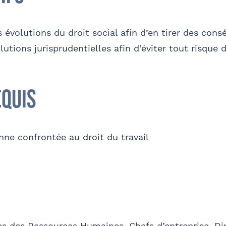
es évolutions du droit social afin d’en tirer des co
lutions jurisprudentielles afin d’éviter tout risque
phone
E-mail
equis
et Prénom
Téléphone
nne confrontée au droit du travail
O
e parraine un participant
FACULTATIF
s des Ressources Humaines, Chefs d’entreprise, Dire