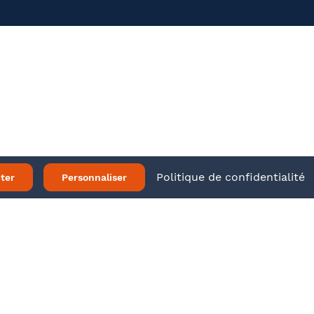
ir plus
Twitter
LinkedIn
 légales
Politique de confidentialité
ter
Personnaliser
Je m’inscris