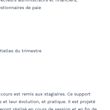
stionnaires de paie
Ville
l'envoi d'informations juridiques et
LTATIF
tielles du trimestre
Rechercher
liser
04, vous bénéficiez d’un droit d’accès et de rectification
 mail à communication@barthelemy-avocats.com
cours est remis aux stagiaires. Ce support
 et leur évolution, et pratique. Il est projeté
seront réalisé en cours de session et en fin de