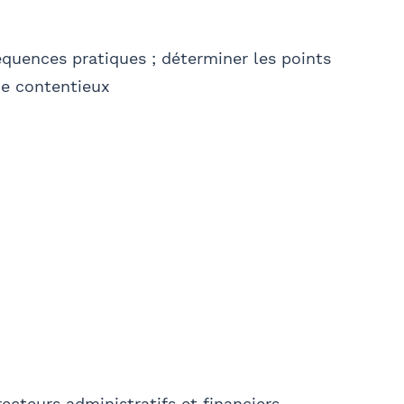
nséquences pratiques ; déterminer les points
 de contentieux
E-mail
cteurs administratifs et financiers,