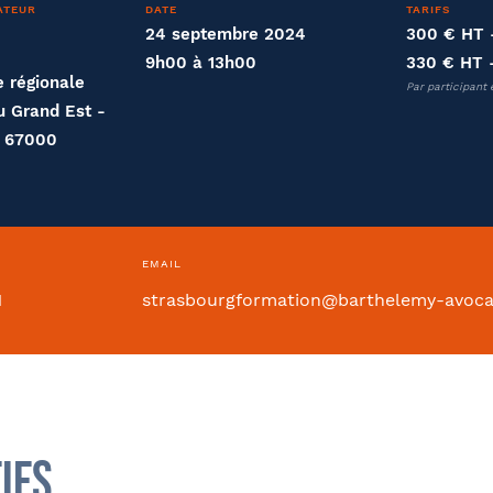
ATEUR
DATE
TARIFS
24 septembre 2024
300 € HT
9h00 à 13h00
330 € HT
 régionale
Par participant 
ntion collective
u Grand Est -
- 67000
Si oui dans quelle ville ?
- FACULTATIF
EMAIL
1
strasbourgformation@barthelemy-avoc
Internet
Bon appétit RH
Autre
ifs
sse
Code postal