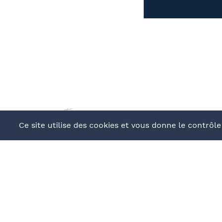
continuer
Ce site utilise des cookies et vous donne le contrôl
BUREAU ORGANIS
ERAGE - École
- 4 rue Brûl