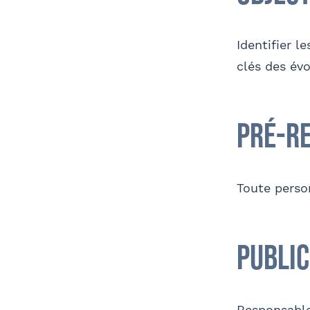
Identifier l
clés des évo
Télé
Pré-r
Nom 
Contact au service formation pour toute
précision concernant l’établissement de
Toute perso
la convention
Public
OPC
Coordonnées de l’organisme
J
Responsable