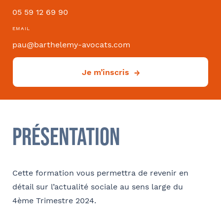
05 59 12 69 90
EMAIL
Effectifs dans l'entreprise
pau@barthelemy-avocats.com
Je m’inscris
Convention collective
Présentation
Déjà client ?
Oui
Cette formation vous permettra de revenir en
Si oui dans quelle ville ?
- FACULTATIF
détail sur l’actualité sociale au sens large du
4ème Trimestre 2024.