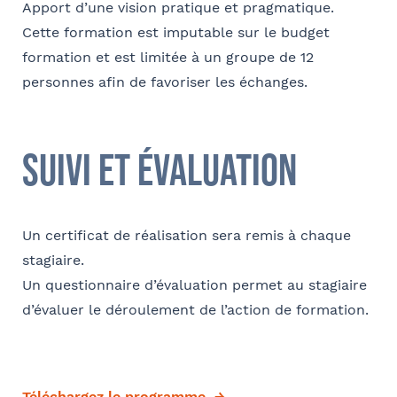
Apport d’une vision pratique et pragmatique.
du cabinet
FACULTATIF
Nom
Cette formation est imputable sur le budget
Code postal
formation et est limitée à un groupe de 12
personnes afin de favoriser les échanges.
Je m'inscris
Société
Ville
suivi et évaluation
Conformément à la loi « informatique et libertés » du 6 janvier 1978
modifiée en 2004, vous bénéficiez d’un droit d’accès et de
Fonction
rectification aux informations qui vous concernent, que vous pouvez
exercer en adressant un mail à communication@barthelemy-
Un certificat de réalisation sera remis à chaque
avocats.com
stagiaire.
Un questionnaire d’évaluation permet au stagiaire
E-mail
d’évaluer le déroulement de l’action de formation.
Téléchargez le programme