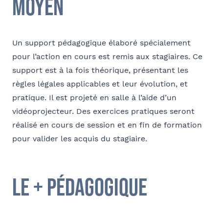
Moyen
Téléphone
Un support pédagogique élaboré spécialement
pour l’action en cours est remis aux stagiaires. Ce
E-mail
support est à la fois théorique, présentant les
règles légales applicables et leur évolution, et
pratique. Il est projeté en salle à l’aide d’un
vidéoprojecteur. Des exercices pratiques seront
réalisé en cours de session et en fin de formation
Coordonnées de l’organisme
Je parraine un participant
FACULTATIF
pour valider les acquis du stagiaire.
OPCO
Coordonnées de mon filleul
le + pédagogique
Prénom
J'autorise Barthélémy Avocats à utiliser mes
Adresse
données pour l'envoi d'informations juridiques
et d'invitations aux formations et événements