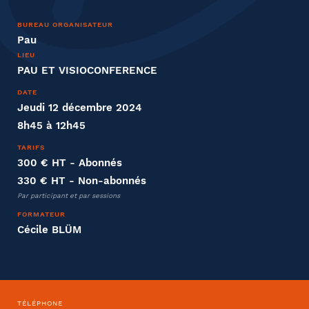
Nom
BUREAU ORGANISATEUR
Pau
LIEU
PAU ET VISIOCONFERENCE
DATE
Distanciel ou présentiel
Jeudi 12 décembre 2024
8h45 à 12h45
Présentiel
Distanciel
TARIFS
300 € HT
- Abonnés
330 € HT
- Non-abonnés
Entreprise
Par participant et par sessions
Société
FORMATEUR
Cécile BLÜM
Fonction
TÉLÉPHONE