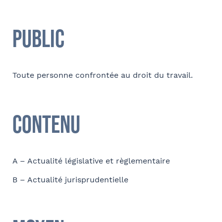
Tapez votre recherche et
Public
validez
Téléphone
Sélectionnez votre bureau
Toute personne confrontée au droit du travail.
Barthélémy Avocats
E-mail
Contenu
Se géoloca
Contact au service formation pour toute précision
Rechercher
A – Actualité législative et règlementaire
concernant l’établissement de la convention
Valider
B – Actualité jurisprudentielle
Nom et Prénom