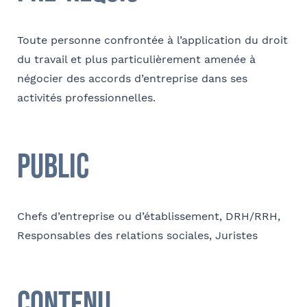
Toute personne confrontée à l’application du droit
E-mail
du travail et plus particulièrement amenée à
négocier des accords d’entreprise dans ses
activités professionnelles.
Contact au service formation pour toute précision
concernant l’établissement de la convention
Public
Nom et Prénom
Chefs d’entreprise ou d’établissement, DRH/RRH,
Responsables des relations sociales, Juristes
Tapez votre recherche et
Téléphone
validez
Contenu