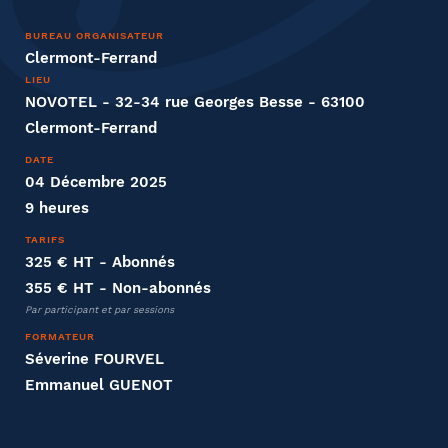
Nom
BUREAU ORGANISATEUR
Clermont-Ferrand
LIEU
NOVOTEL - 32-34 rue Georges Besse - 63100
Clermont-Ferrand
Entreprise
DATE
04 Décembre 2025
Société
9 heures
TARIFS
325 € HT
- Abonnés
355 € HT
- Non-abonnés
Fonction
Par participant et par sessions
FORMATEUR
Séverine FOURVEL
Emmanuel GUENOT
Effectifs dans l'entreprise