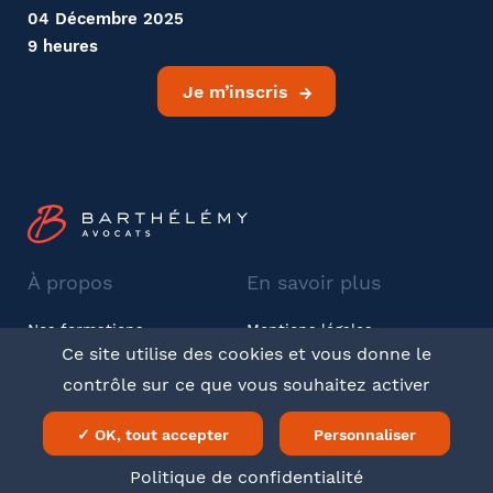
04 Décembre 2025
9 heures
Je m’inscris
À propos
En savoir plus
Nos formations
Mentions légales
Ce site utilise des cookies et vous donne le
Barthélémy Avocats
CGV
contrôle sur ce que vous souhaitez activer
Twitter
LinkedIn
✓ OK, tout accepter
Personnaliser
Politique de confidentialité