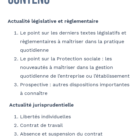
Sélectionnez votre bureau
E-mail
Barthélémy Avocats
Actualité législative et règlementaire
Le point sur les derniers textes législatifs et
Se géoloca
règlementaires à maîtriser dans la pratique
Coordonnées de l’organisme
Je parraine un participant
quotidienne
FACULTATIF
OPCO
Rechercher
Le point sur la Protection sociale : les
Valider
Coordonnées de mon filleul
nouveautés à maîtriser dans la gestion
quotidienne de l’entreprise ou l’établissement
Prénom
Prospective : autres dispositions importantes
J'autorise Barthélémy Avocats à utiliser mes
Adresse
données pour l'envoi d'informations juridiques
à connaître
et d'invitations aux formations et événements
Actualité jurisprudentielle
du cabinet
FACULTATIF
Nom
Libertés individuelles
Code postal
Contrat de travail
Absence et suspension du contrat
Je m'inscris