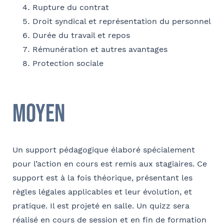
Rupture du contrat
Société
Droit syndical et représentation du personnel
Ville
Durée du travail et repos
Conformément à la loi « informatique et libertés » du 6 janvier 1978
Rémunération et autres avantages
modifiée en 2004, vous bénéficiez d’un droit d’accès et de
Fonction
rectification aux informations qui vous concernent, que vous pouvez
Protection sociale
exercer en adressant un mail à communication@barthelemy-
avocats.com
Moyen
E-mail
Un support pédagogique élaboré spécialement
pour l’action en cours est remis aux stagiaires. Ce
Bureau formateur
support est à la fois théorique, présentant les
règles légales applicables et leur évolution, et
pratique. Il est projeté en salle. Un quizz sera
Commentaire
réalisé en cours de session et en fin de formation
- FACULTATIF