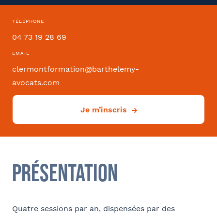
TÉLÉPHONE
Convention collective
04 73 19 28 69
EMAIL
clermontformation@barthelemy-
avocats.com
Déjà client ?
Oui
Je m’inscris
Si oui dans quelle ville ?
- FACULTATIF
Présentation
Comment avez-vous connu le cabinet / la formation ?
Quatre sessions par an, dispensées par des
Internet
Bon appétit RH
Autre