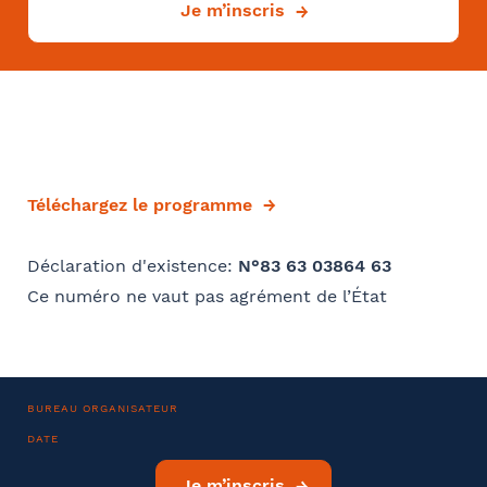
Je m’inscris
Convention collective
Se géoloca
Déjà client ?
Rechercher
Valider
Oui
Téléchargez le programme
Si oui dans quelle ville ?
- FACULTATIF
Déclaration d'existence:
N°83 63 03864 63
Ce numéro ne vaut pas agrément de l’État
Comment avez-vous connu le cabinet / la formation ?
BUREAU ORGANISATEUR
Internet
Bon appétit RH
Autre
DATE
Je m’inscris