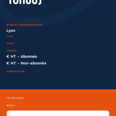
BUREAU ORGANISATEUR
Entreprise
Lyon
LIEU
Société
DATE
TARIFS
€ HT
- Abonnés
€ HT
- Non-abonnés
Fonction
FORMATEUR
Tapez votre recherche et
validez
Effectifs dans l'entreprise
TÉLÉPHONE
EMAIL
Sélectionnez votre bureau
Barthélémy Avocats