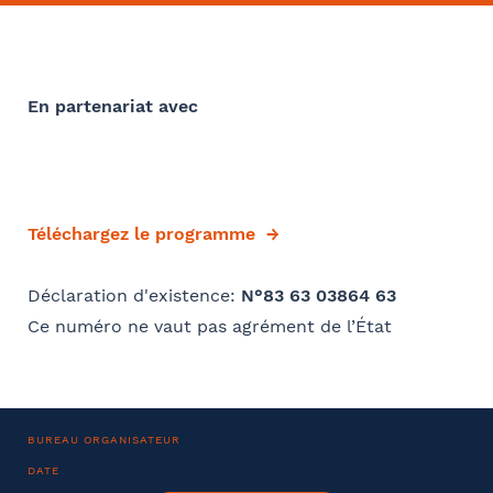
Barthélémy Avocats
Convention collective
Se géoloca
En partenariat avec
Déjà client ?
Rechercher
Valider
Oui
Si oui dans quelle ville ?
Téléchargez le programme
- FACULTATIF
Déclaration d'existence:
N°83 63 03864 63
Ce numéro ne vaut pas agrément de l’État
Comment avez-vous connu le cabinet / la formation ?
Internet
Bon appétit RH
Autre
BUREAU ORGANISATEUR
DATE