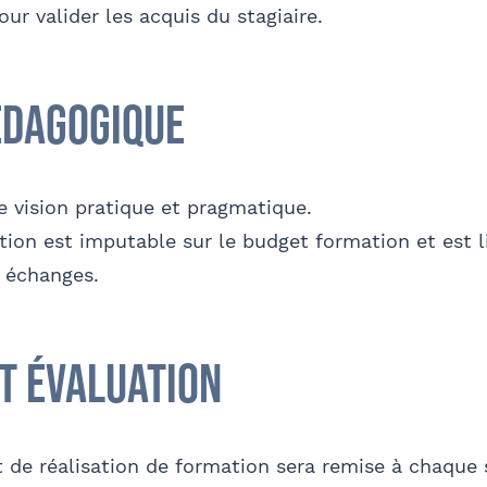
Se géoloca
ur valider les acquis du stagiaire.
sse
Code postal
om
Nom
édagogique
Valider
'autorise Barthélémy Avocats à utiliser mes données pour 
'invitations aux formations et événements du cabinet
FACU
été
Fonction
e vision pratique et pragmatique.
tion est imputable sur le budget formation et est l
Je m'inscris
s échanges.
il
Bureau formateur
mément à la loi « informatique et libertés » du 6 janvier 1978 modifiée en 20
et évaluation
nformations qui vous concernent, que vous pouvez exercer en adressant un
entaire
- FACULTATIF
t de réalisation de formation sera remise à chaque s