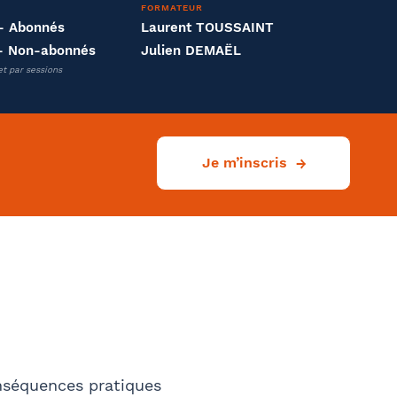
FORMATEUR
- Abonnés
Laurent TOUSSAINT
- Non-abonnés
Julien DEMAËL
et par sessions
Je m’inscris
conséquences pratiques
Ville