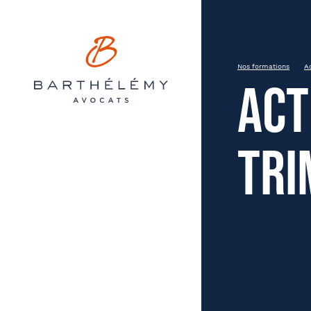
Barthélémy Avocats
INSCRIPTION
Actualité sociale – 4ème tri
Nos formations
A
Act
Jeudi 7 décembre 2023
Mulhouse
9h00 – 13h00
tri
Prén
État civil
Soci
Entreprise