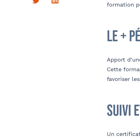
Twitter
LinkedIn
formation po
Adre
Prén
Coordonnées de mon filleul
le + p
J
Finalisation
d
Soci
Apport d’un
Cette forma
favoriser le
E-ma
Confor
suivi 
aux i
Comm
Un certifica