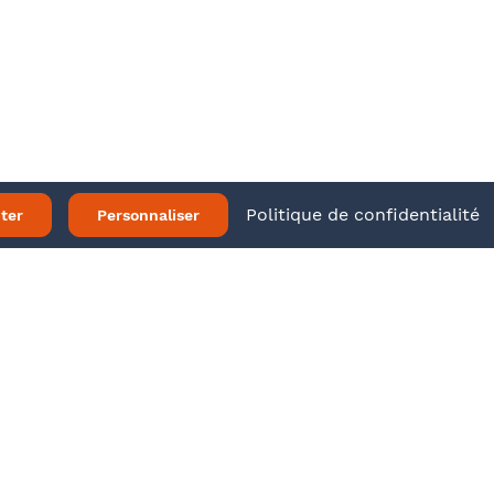
ir plus
Twitter
LinkedIn
 légales
Politique de confidentialité
ter
Personnaliser
Je m’inscris