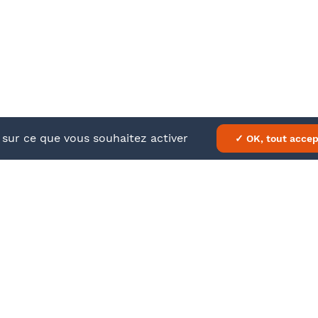
À propos
En savo
Nos formations
Mentions
Barthélémy Avocats
CGV
e sur ce que vous souhaitez activer
✓ OK, tout accep
ATEUR
DATE
Jeudi 7 décembre 2023
9h00 – 13h00