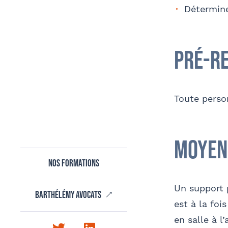
Détermine
Pré-r
Télé
Toute perso
Tapez votre recherche et v
Nom 
Contact au service formation pour toute
précision concernant l’établissement de
Moyen
la convention
Nos formations
Un support 
OPC
Coordonnées de l’organisme
Barthélémy avocats
est à la foi
J
en salle à l