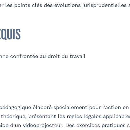
r les points clés des évolutions jurisprudentielles 
equis
phone
E-mail
nne confrontée au droit du travail
alidez
et Prénom
Téléphone
Sélectionnez votre bureau
pédagogique élaboré spécialement pour l’action en 
O
Barthélémy Avocats
s théorique, présentant les règles légales applicables
e parraine un participant
’aide d’un vidéoprojecteur. Des exercices pratiques 
FACULTATIF