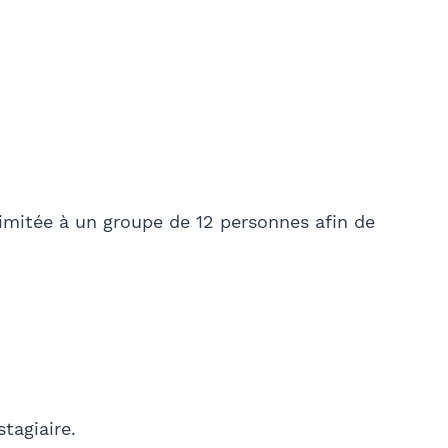
liser
Ville
l'envoi d'informations juridiques et
LTATIF
imitée à un groupe de 12 personnes afin de
04, vous bénéficiez d’un droit d’accès et de rectification
 mail à communication@barthelemy-avocats.com
tagiaire.