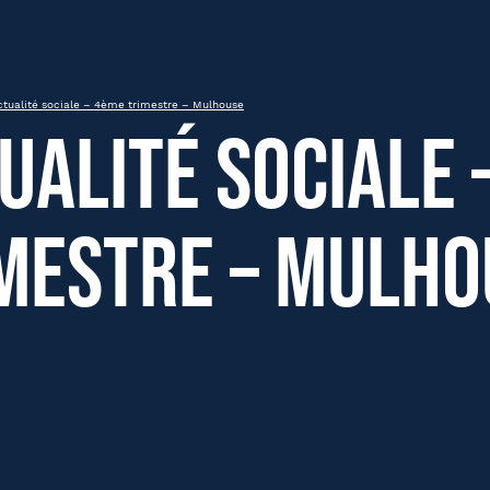
mestre – Mulhouse
ctualité sociale – 4ème trimestre – Mulhouse
ualité sociale 
mestre – Mulho
om
Nom
été
Fonction