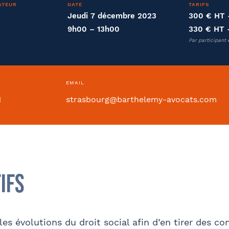
ATEUR
DATE
TARIFS
Jeudi 7 décembre 2023
300 € HT
9h00 – 13h00
330 € HT
Par participant 
ntion collective
EMAIL
1
strasbourg@barthelemy-avocats.com
Si oui dans quelle ville ?
- FACULTATIF
ifs
Internet
Bon appétit RH
Autre
 les évolutions du droit social afin d’en tirer des 
sse
Code postal