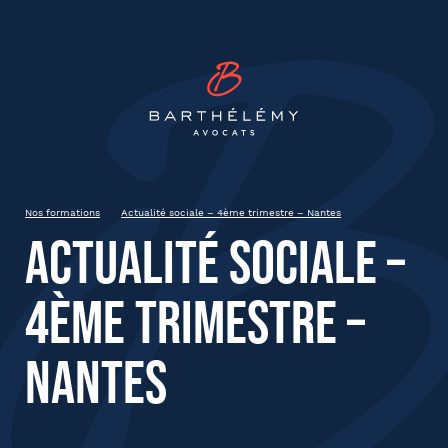
INSCRIPTION
Barthélémy Avocat
Actualité sociale – 4ème
trimestre – Nantes
Jeudi 7 décembre 2023
Nantes
Nos formations
Actualité sociale – 4ème trimestre – Nantes
9h00 – 12h30
Actualité sociale –
4ème trimestre –
État civil
Nantes
Prénom