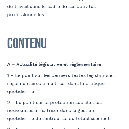
du travail dans le cadre de ses activités
professionnelles.
E-mail
Contenu
Contact au service formation pour toute précision
concernant l’établissement de la convention
A – Actualité législative et règlementaire
Nom et Prénom
1 – Le point sur les derniers textes législatifs et
Tapez votre recherche et
règlementaires à maîtriser dans la pratique
validez
quotidienne
2 – Le point sur la protection sociale : les
Téléphone
Sélectionnez votre bureau
nouveautés à maîtriser dans la gestion
Barthélémy Avocats
quotidienne de l’entreprise ou l’établissement