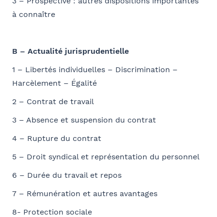
3 – Prospective : autres dispositions importantes
E-mail
à connaître
Se géoloca
B – Actualité jurisprudentielle
Rechercher
Valider
Coordonnées de l’organisme
1 – Libertés individuelles – Discrimination –
Je parraine un participant
FACULTATIF
Harcèlement – Égalité
OPCO
2 – Contrat de travail
Coordonnées de mon filleul
3 – Absence et suspension du contrat
Prénom
J'autorise Barthélémy Avocats à utiliser mes
Adresse
4 – Rupture du contrat
données pour l'envoi d'informations juridiques
5 – Droit syndical et représentation du personnel
et d'invitations aux formations et événements
du cabinet
FACULTATIF
6 – Durée du travail et repos
Nom
Code postal
7 – Rémunération et autres avantages
8- Protection sociale
Je m'inscris