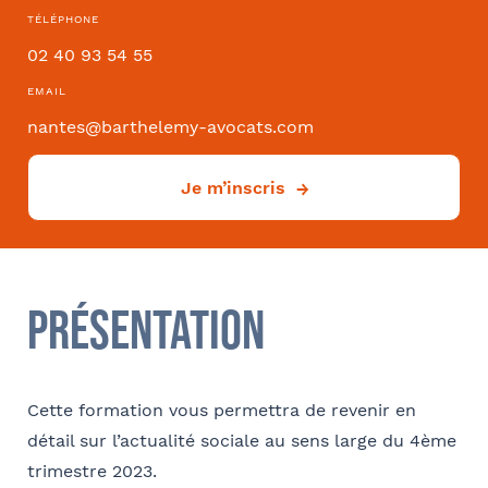
TÉLÉPHONE
02 40 93 54 55
Convention collective
EMAIL
nantes@barthelemy-avocats.com
Je m’inscris
Déjà client ?
Oui
Si oui dans quelle ville ?
- FACULTATIF
Présentation
Cette formation vous permettra de revenir en
Comment avez-vous connu le cabinet / la formation ?
détail sur l’actualité sociale au sens large du 4ème
Internet
Bon appétit RH
Autre
trimestre 2023.