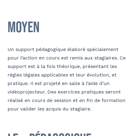
Société
Ville
Moyen
Conformément à la loi « informatique et libertés » du 6 janvier 1978
modifiée en 2004, vous bénéficiez d’un droit d’accès et de
Fonction
rectification aux informations qui vous concernent, que vous pouvez
exercer en adressant un mail à communication@barthelemy-
Un support pédagogique élaboré spécialement
avocats.com
pour l’action en cours est remis aux stagiaires. Ce
support est à la fois théorique, présentant les
E-mail
règles légales applicables et leur évolution, et
pratique. Il est projeté en salle à l’aide d’un
vidéoprojecteur. Des exercices pratiques seront
réalisé en cours de session et en fin de formation
Bureau formateur
pour valider les acquis du stagiaire.
Commentaire
- FACULTATIF