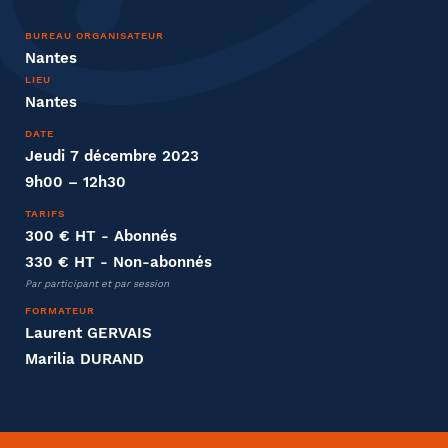
Nom
BUREAU ORGANISATEUR
Nantes
LIEU
Nantes
DATE
Entreprise
Jeudi 7 décembre 2023
9h00 – 12h30
Société
TARIFS
300 € HT
- Abonnés
330 € HT
- Non-abonnés
Par participant et par session
Fonction
FORMATEUR
Laurent GERVAIS
Marilia DURAND
Effectifs dans l'entreprise