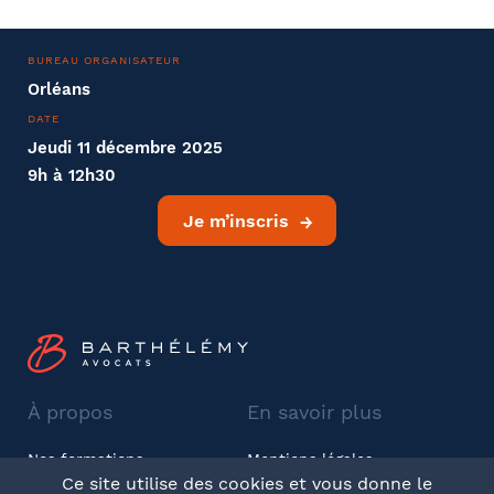
BUREAU ORGANISATEUR
Orléans
DATE
Jeudi 11 décembre 2025
9h à 12h30
Je m’inscris
À propos
En savoir plus
Nos formations
Mentions légales
Ce site utilise des cookies et vous donne le
Barthélémy Avocats
CGV