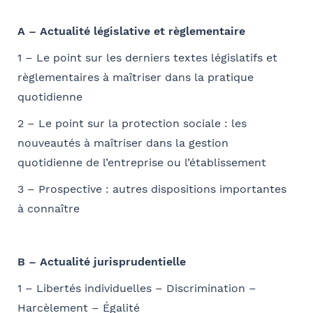
validez
E-mail
A – Actualité législative et règlementaire
Sélectionnez votre bureau
1 – Le point sur les derniers textes législatifs et
Barthélémy Avocats
règlementaires à maîtriser dans la pratique
quotidienne
Coordonnées de l’organisme
Je parraine un participant
FACULTATIF
Se géoloca
2 – Le point sur la protection sociale : les
OPCO
nouveautés à maîtriser dans la gestion
Coordonnées de mon filleul
quotidienne de l’entreprise ou l’établissement
Rechercher
Prénom
Valider
3 – Prospective : autres dispositions importantes
J'autorise Barthélémy Avocats à utiliser mes
Adresse
à connaître
données pour l'envoi d'informations juridiques
et d'invitations aux formations et événements
du cabinet
FACULTATIF
Nom
B – Actualité jurisprudentielle
Code postal
1 – Libertés individuelles – Discrimination –
Harcèlement – Égalité
Je m'inscris