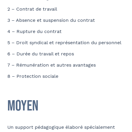
Société
2 – Contrat de travail
Ville
3 – Absence et suspension du contrat
Conformément à la loi « informatique et libertés » du 6 janvier 1978
modifiée en 2004, vous bénéficiez d’un droit d’accès et de
4 – Rupture du contrat
Fonction
rectification aux informations qui vous concernent, que vous pouvez
5 – Droit syndical et représentation du personnel
exercer en adressant un mail à communication@barthelemy-
avocats.com
6 – Durée du travail et repos
7 – Rémunération et autres avantages
E-mail
8 – Protection sociale
Bureau formateur
Moyen
Un support pédagogique élaboré spécialement
Commentaire
- FACULTATIF