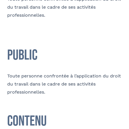
du travail dans le cadre de ses activités
professionnelles.
E-mail
Public
Contact au service formation pour toute précision
concernant l’établissement de la convention
Nom et Prénom
Toute personne confrontée à l’application du droit
du travail dans le cadre de ses activités
professionnelles.
Téléphone
Contenu
Tapez votre recherche et