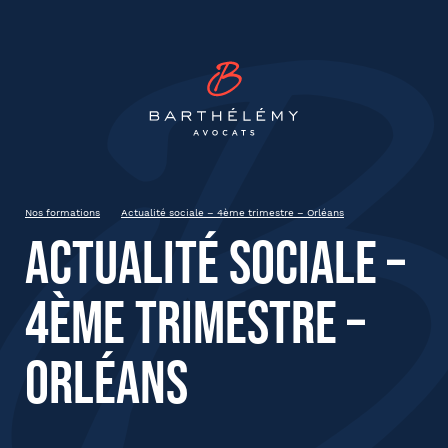
INSCRIPTION
Barthélémy Avocat
Actualité sociale – 4ème
trimestre – Orléans
Jeudi 11 décembre 2025
Tours
Nos formations
Actualité sociale – 4ème trimestre – Orléans
9h à 12h30
Actualité sociale –
4ème trimestre –
État civil
Orléans
Prénom