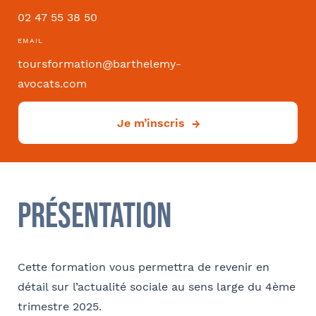
02 47 55 38 50
Convention collective
EMAIL
toursformation@barthelemy-
avocats.com
Je m’inscris
Déjà client ?
Oui
Si oui dans quelle ville ?
- FACULTATIF
Présentation
Cette formation vous permettra de revenir en
Comment avez-vous connu le cabinet / la formation ?
détail sur l’actualité sociale au sens large du 4ème
Internet
Bon appétit RH
Autre
trimestre 2025.