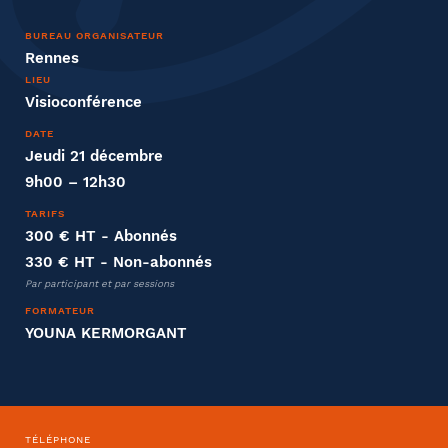
Nom
BUREAU ORGANISATEUR
Rennes
LIEU
Visioconférence
DATE
Entreprise
Jeudi 21 décembre
9h00 – 12h30
Société
TARIFS
300 € HT
- Abonnés
330 € HT
- Non-abonnés
Par participant et par sessions
Fonction
FORMATEUR
YOUNA KERMORGANT
Effectifs dans l'entreprise
TÉLÉPHONE