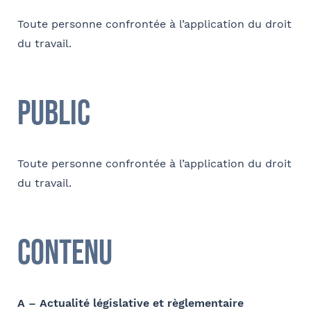
Toute personne confrontée à l’application du droit
E-mail
du travail.
Public
Contact au service formation pour toute précision
concernant l’établissement de la convention
Toute personne confrontée à l’application du droit
Nom et Prénom
du travail.
Contenu
Téléphone
Tapez votre recherche et
A – Actualité législative et règlementaire