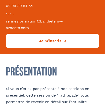
02 99 30 54 54
Convention collective
EMAIL
rennesformation@barthelemy-
avocats.com
Je m’inscris
Déjà client ?
Oui
Si oui dans quelle ville ?
- FACULTATIF
Présentation
Si vous n’étiez pas présents à nos sessions en
Comment avez-vous connu le cabinet / la formation ?
présentiel, cette session de “rattrapage” vous
Internet
Bon appétit RH
Autre
permettra de revenir en détail sur l’actualité