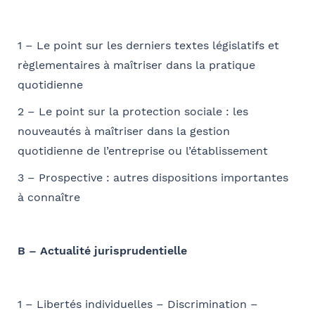
E-mail
validez
1 – Le point sur les derniers textes législatifs et
Sélectionnez votre bureau
règlementaires à maîtriser dans la pratique
Barthélémy Avocats
quotidienne
Coordonnées de l’organisme
Je parraine un participant
2 – Le point sur la protection sociale : les
FACULTATIF
OPCO
nouveautés à maîtriser dans la gestion
Se géoloca
quotidienne de l’entreprise ou l’établissement
Coordonnées de mon filleul
3 – Prospective : autres dispositions importantes
Prénom
Rechercher
J'autorise Barthélémy Avocats à utiliser mes
à connaître
Adresse
Valider
données pour l'envoi d'informations juridiques
et d'invitations aux formations et événements
du cabinet
FACULTATIF
B – Actualité jurisprudentielle
Nom
Code postal
1 – Libertés individuelles – Discrimination –
Je m'inscris