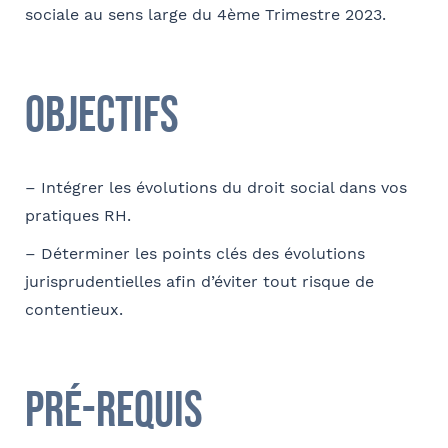
sociale au sens large du 4ème Trimestre 2023.
Coordonnées
Adresse
Objectifs
– Intégrer les évolutions du droit social dans vos
Code postal
pratiques RH.
– Déterminer les points clés des évolutions
jurisprudentielles afin d’éviter tout risque de
Ville
contentieux.
Pré-requis
Téléphone