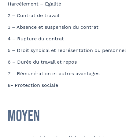
Harcèlement – Egalité
Société
Ville
2 – Contrat de travail
Conformément à la loi « informatique et libertés » du 6 janvier 1978
3 – Absence et suspension du contrat
modifiée en 2004, vous bénéficiez d’un droit d’accès et de
Fonction
rectification aux informations qui vous concernent, que vous pouvez
4 – Rupture du contrat
exercer en adressant un mail à communication@barthelemy-
5 – Droit syndical et représentation du personnel
avocats.com
6 – Durée du travail et repos
E-mail
7 – Rémunération et autres avantages
8- Protection sociale
Bureau formateur
Moyen
Commentaire
- FACULTATIF