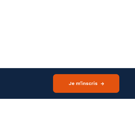
E-mail
Je m’inscris
ir plus
Twitter
LinkedIn
Ville