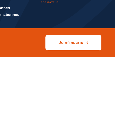
FORMATEUR
onnés
n-abonnés
Je m’inscris
Rechercher
Ville
liser