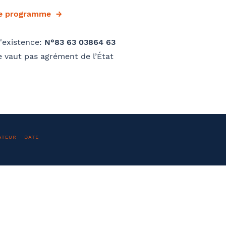
le programme
Valider
phone
E-mail
'existence:
N°83 63 03864 63
 vaut pas agrément de l’État
et Prénom
Téléphone
ATEUR
DATE
O
e parraine un participant
FACULTATIF
À propos
En savo
sse
Code postal