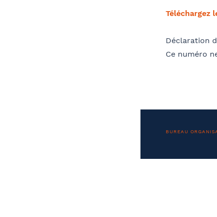
Téléchargez 
Télé
Déclaration d
Ce numéro ne
Nom 
Contact au service formation pour toute
précision concernant l’établissement de
la convention
BUREAU ORGANIS
OPC
Coordonnées de l’organisme
J
Adre