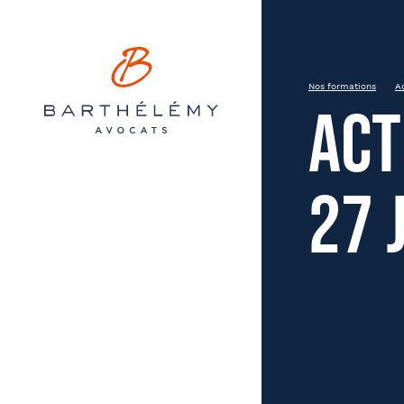
Barthélémy Avocats
INSCRIPTION
Actualité sociale distanciel 
Nos formations
Ac
Act
Bordeaux
27 
Prén
État civil
Soci
Entreprise