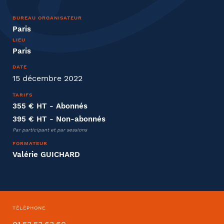
BUREAU ORGANISATEUR
Paris
LIEU
Paris
Entreprise
DATE
15 décembre 2022
Société
TARIFS
355 € HT
- Abonnés
395 € HT
- Non-abonnés
Fonction
Par participant et par sessions
FORMATEUR
Valérie GUICHARD
Effectifs dans l'entreprise
TÉLÉPHONE