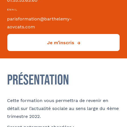
01.53.53.63.60
Convention collective
EMAIL
parisformation@barthelemy-
aovcats.com
Déjà client ?
Je m’inscris
Oui
Si oui dans quelle ville ?
- FACULTATIF
Présentation
Comment avez-vous connu le cabinet / la formation ?
Cette formation vous permettra de revenir en
détail sur l’actualité sociale au sens large du 4ème
Internet
Bon appétit RH
Autre
trimestre 2022.