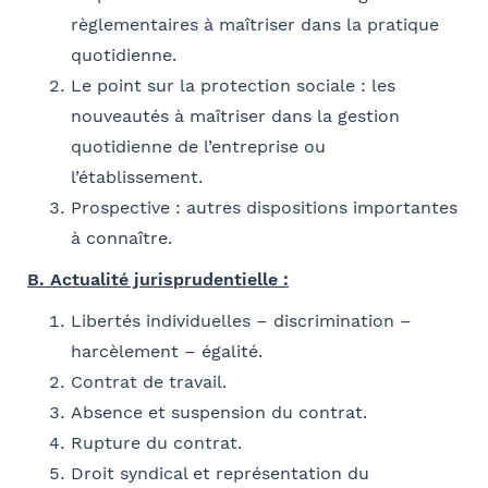
Ville
règlementaires à maîtriser dans la pratique
Conformément à la loi « informatique et libertés » du 6 janvier 1978
quotidienne.
modifiée en 2004, vous bénéficiez d’un droit d’accès et de
Le point sur la protection sociale : les
Fonction
rectification aux informations qui vous concernent, que vous pouvez
nouveautés à maîtriser dans la gestion
exercer en adressant un mail à communication@barthelemy-
avocats.com
quotidienne de l’entreprise ou
l’établissement.
Prospective : autres dispositions importantes
E-mail
à connaître.
B. Actualité jurisprudentielle :
Libertés individuelles – discrimination –
Bureau formateur
harcèlement – égalité.
Contrat de travail.
Absence et suspension du contrat.
Rupture du contrat.
Commentaire
- FACULTATIF
Droit syndical et représentation du