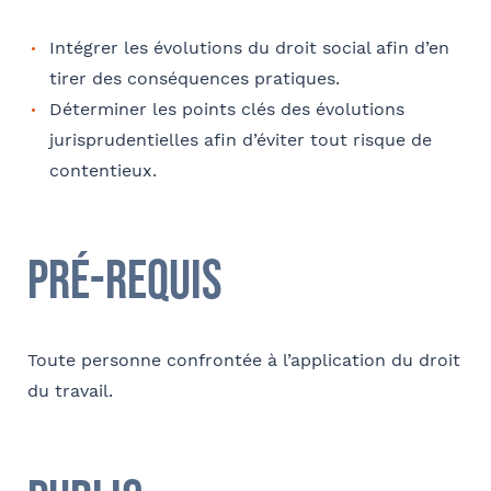
E-mail
Intégrer les évolutions du droit social afin d’en
tirer des conséquences pratiques.
Déterminer les points clés des évolutions
jurisprudentielles afin d’éviter tout risque de
Contact au service formation pour toute précision
contentieux.
concernant l’établissement de la convention
Nom et Prénom
Pré-requis
Téléphone
Toute personne confrontée à l’application du droit
du travail.
E-mail