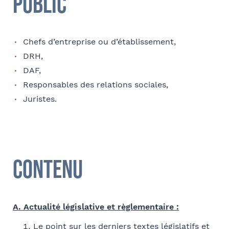
Public
Chefs d’entreprise ou d’établissement,
Tapez votre recherche et
Coordonnées de l’organisme
DRH,
Je parraine un participant
FACULTATIF
DAF,
validez
OPCO
Responsables des relations sociales,
Coordonnées de mon filleul
Juristes.
Sélectionnez votre bureau
Prénom
Barthélémy Avocats
J'autorise Barthélémy Avocats à utiliser mes
Adresse
données pour l'envoi d'informations juridiques
et d'invitations aux formations et événements
Se géoloca
Contenu
du cabinet
FACULTATIF
Nom
Code postal
Rechercher
A. Actualité législative et règlementaire :
Valider
Je m'inscris
Société
Le point sur les derniers textes législatifs et