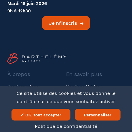
Mardi 16 juin 2026
9h à 12h30
Je m’inscris
À propos
En savoir plus
Nos formations
Mentions légales
Ce site utilise des cookies et vous donne le
Barthélémy Avocats
CGV
contrôle sur ce que vous souhaitez activer
Twitter
LinkedIn
✓ OK, tout accepter
Personnaliser
Politique de confidentialité