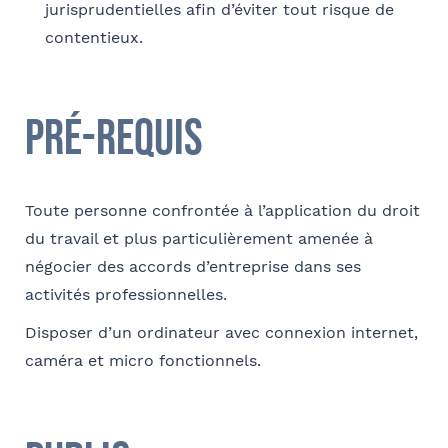
jurisprudentielles afin d’éviter tout risque de
contentieux.
E-mail
Pré-requis
Contact au service formation pour toute précision
Toute personne confrontée à l’application du droit
concernant l’établissement de la convention
du travail et plus particulièrement amenée à
Nom et Prénom
négocier des accords d’entreprise dans ses
activités professionnelles.
Disposer d’un ordinateur avec connexion internet,
Téléphone
caméra et micro fonctionnels.