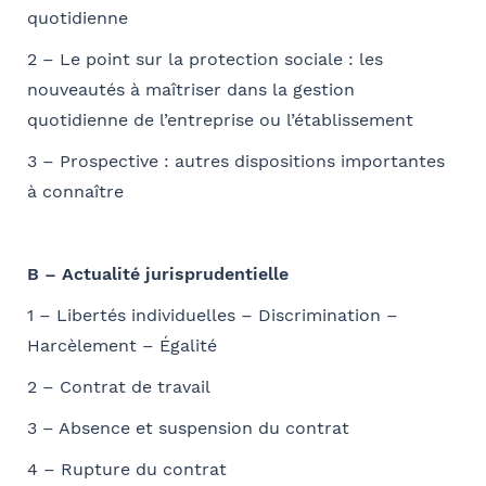
quotidienne
Société
Ville
2 – Le point sur la protection sociale : les
Conformément à la loi « informatique et libertés » du 6 janvier 1978
nouveautés à maîtriser dans la gestion
modifiée en 2004, vous bénéficiez d’un droit d’accès et de
quotidienne de l’entreprise ou l’établissement
Fonction
rectification aux informations qui vous concernent, que vous pouvez
exercer en adressant un mail à communication@barthelemy-
3 – Prospective : autres dispositions importantes
avocats.com
à connaître
E-mail
B – Actualité jurisprudentielle
1 – Libertés individuelles – Discrimination –
Harcèlement – Égalité
Bureau formateur
2 – Contrat de travail
3 – Absence et suspension du contrat
4 – Rupture du contrat
Commentaire
- FACULTATIF