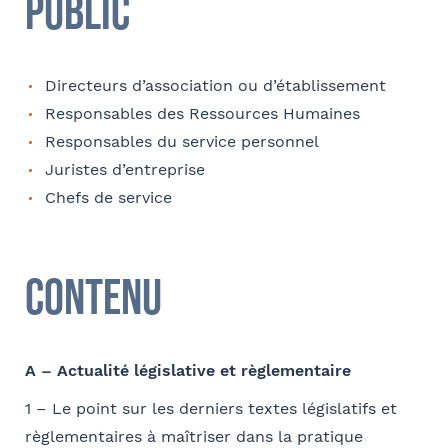
Public
E-mail
Directeurs d’association ou d’établissement
Responsables des Ressources Humaines
Tapez votre recherche et
Coordonnées de l’organisme
Responsables du service personnel
Je parraine un participant
validez
FACULTATIF
Juristes d’entreprise
OPCO
Chefs de service
Coordonnées de mon filleul
Sélectionnez votre bureau
Barthélémy Avocats
Prénom
J'autorise Barthélémy Avocats à utiliser mes
Contenu
Adresse
données pour l'envoi d'informations juridiques
et d'invitations aux formations et événements
Se géoloca
du cabinet
FACULTATIF
Nom
A – Actualité législative et règlementaire
Code postal
Rechercher
1 – Le point sur les derniers textes législatifs et
Valider
règlementaires à maîtriser dans la pratique
Je m'inscris