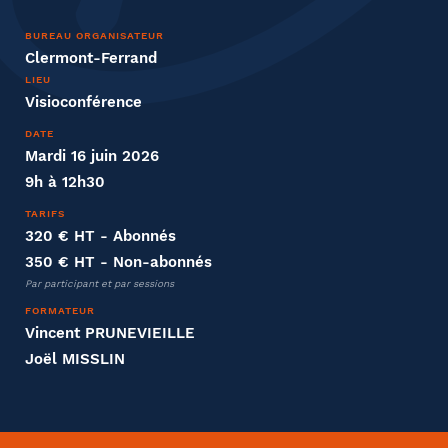
Nom
BUREAU ORGANISATEUR
Clermont-Ferrand
LIEU
Visioconférence
DATE
Entreprise
Mardi 16 juin 2026
9h à 12h30
Société
TARIFS
320 € HT
- Abonnés
350 € HT
- Non-abonnés
Par participant et par sessions
Fonction
FORMATEUR
Vincent PRUNEVIEILLE
Joël MISSLIN
Effectifs dans l'entreprise