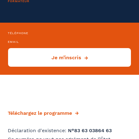
FORMATEUR
Convention collective
Sélectionnez votre bureau
Barthélémy Avocats
TÉLÉPHONE
EMAIL
Se géoloca
Déjà client ?
Je m’inscris
Oui
Rechercher
Si oui dans quelle ville ?
- FACULTATIF
Valider
Téléchargez le programme
Comment avez-vous connu le cabinet / la formation ?
Déclaration d'existence:
N°83 63 03864 63
Internet
Bon appétit RH
Autre