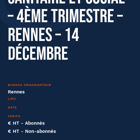
Nom
– 4ème trimestre –
Rennes – 14
Entreprise
Décembre
Société
BUREAU ORGANISATEUR
Fonction
Rennes
LIEU
DATE
TARIFS
Effectifs dans l'entreprise
€ HT
- Abonnés
Tapez votre recherche et
€ HT
- Non-abonnés
validez