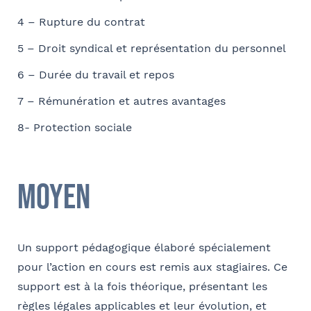
Ville
4 – Rupture du contrat
Conformément à la loi « informatique et libertés » du 6 janvier 1978
5 – Droit syndical et représentation du personnel
modifiée en 2004, vous bénéficiez d’un droit d’accès et de
Fonction
rectification aux informations qui vous concernent, que vous pouvez
6 – Durée du travail et repos
exercer en adressant un mail à communication@barthelemy-
avocats.com
7 – Rémunération et autres avantages
8- Protection sociale
E-mail
Moyen
Bureau formateur
Un support pédagogique élaboré spécialement
pour l’action en cours est remis aux stagiaires. Ce
Commentaire
- FACULTATIF
support est à la fois théorique, présentant les
règles légales applicables et leur évolution, et