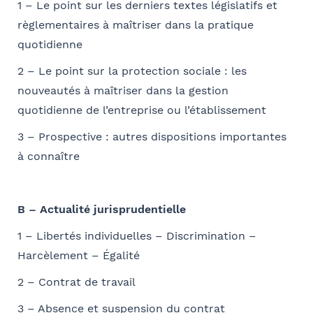
1 – Le point sur les derniers textes législatifs et
Sélectionnez votre bureau
règlementaires à maîtriser dans la pratique
Barthélémy Avocats
quotidienne
2 – Le point sur la protection sociale : les
Coordonnées de l’organisme
Je parraine un participant
nouveautés à maîtriser dans la gestion
FACULTATIF
Se géoloca
OPCO
quotidienne de l’entreprise ou l’établissement
Coordonnées de mon filleul
3 – Prospective : autres dispositions importantes
Rechercher
à connaître
Prénom
Valider
J'autorise Barthélémy Avocats à utiliser mes
Adresse
données pour l'envoi d'informations juridiques
et d'invitations aux formations et événements
B – Actualité jurisprudentielle
du cabinet
FACULTATIF
Nom
1 – Libertés individuelles – Discrimination –
Code postal
Harcèlement – Égalité
2 – Contrat de travail
Je m'inscris
Société
3 – Absence et suspension du contrat