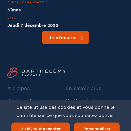
BUREAU ORGANISATEUR
Nîmes
DATE
Jeudi 7 décembre 2023
Je m’inscris
À propos
En savoir plus
Nos formations
Mentions légales
Ce site utilise des cookies et vous donne le
Barthélémy Avocats
CGV
contrôle sur ce que vous souhaitez activer
Twitter
LinkedIn
✓ OK, tout accepter
Personnaliser