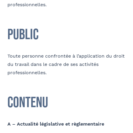
professionnelles.
E-mail
Public
Contact au service formation pour toute précision
concernant l’établissement de la convention
Toute personne confrontée à l’application du droit
du travail dans le cadre de ses activités
Nom et Prénom
professionnelles.
Téléphone
Contenu
Tapez votre recherche et
validez
A – Actualité législative et règlementaire
E-mail