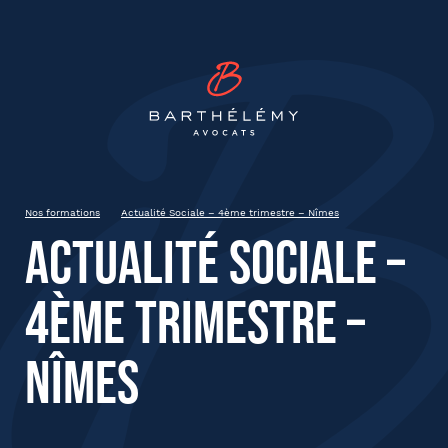
INSCRIPTION
Barthélémy Avocat
Actualité Sociale – 4ème
trimestre – Nîmes
Jeudi 7 décembre 2023
Nîmes
Nos formations
Actualité Sociale – 4ème trimestre – Nîmes
Actualité Sociale –
État civil
4ème trimestre –
Prénom
Nîmes
Nom