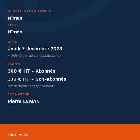
BUREAU ORGANISATEUR
Nîmes
LIEU
Nîmes
Entreprise
DATE
Jeudi 7 décembre 2023
Société
+ 1h30 de travail sur la plateforme
TARIFS
300 € HT
- Abonnés
330 € HT
- Non-abonnés
Fonction
Par participant et par sessions
FORMATEUR
Pierre LEMAN
Effectifs dans l'entreprise
TÉLÉPHONE