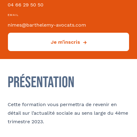
04 66 29 50 50
Convention collective
EMAIL
nimes@barthelemy-avocats.com
Je m’inscris
Déjà client ?
Oui
Si oui dans quelle ville ?
- FACULTATIF
Présentation
Cette formation vous permettra de revenir en
Comment avez-vous connu le cabinet / la formation ?
détail sur l’actualité sociale au sens large du 4ème
trimestre 2023.
Internet
Bon appétit RH
Autre