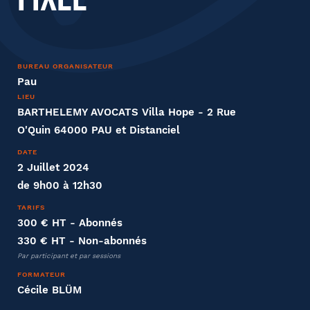
Nom
BUREAU ORGANISATEUR
Pau
LIEU
Distanciel ou présentiel
BARTHELEMY AVOCATS Villa Hope - 2 Rue
O'Quin 64000 PAU et Distanciel
Présentiel
Distanciel
DATE
2 Juillet 2024
de 9h00 à 12h30
Entreprise
TARIFS
Société
300 € HT
- Abonnés
330 € HT
- Non-abonnés
Par participant et par sessions
FORMATEUR
Fonction
Cécile BLÜM