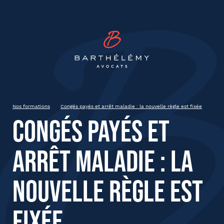
INSCRIPTION
Barthélémy Avocat
Congés payés et arrêt maladie :
la nouvelle règle est fixée
2 Juillet 2024
Pau
Nos formations
Congés payés et arrêt maladie : la nouvelle règle est fixée
de 9h00 à 12h30
Congés payés et
arrêt maladie : la
État civil
nouvelle règle est
Prénom
fixée