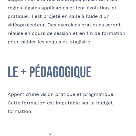
du cabinet
règles légales applicables et leur évolution, et
FACULTATIF
Nom
pratique. Il est projeté en salle à l’aide d’un
Code postal
vidéoprojecteur. Des exercices pratiques seront
réalisé en cours de session et en fin de formation
Je m'inscris
pour valider les acquis du stagiaire.
Société
Ville
Conformément à la loi « informatique et libertés » du 6 janvier 1978
le + pédagogique
modifiée en 2004, vous bénéficiez d’un droit d’accès et de
Fonction
rectification aux informations qui vous concernent, que vous pouvez
exercer en adressant un mail à communication@barthelemy-
avocats.com
Apport d’une vision pratique et pragmatique.
Cette formation est imputable sur le budget
E-mail
formation.