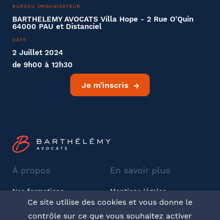
BUREAU ORGANISATEUR
BARTHELEMY AVOCATS Villa Hope - 2 Rue O'Quin
64000 PAU et Distanciel
DATE
2 Juillet 2024
de 9h00 à 12h30
Je m’inscris
À propos
En savoir plus
Nos formations
Mentions légales
Ce site utilise des cookies et vous donne le
Barthélémy Avocats
CGV
contrôle sur ce que vous souhaitez activer