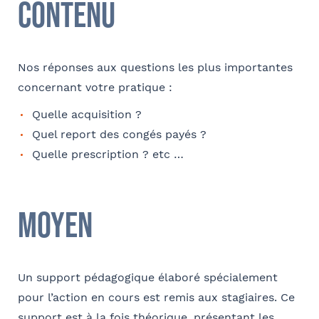
Contenu
Rechercher
Téléphone
Valider
Nos réponses aux questions les plus importantes
concernant votre pratique :
E-mail
Quelle acquisition ?
Quel report des congés payés ?
Quelle prescription ? etc …
Coordonnées de l’organisme
Je parraine un participant
FACULTATIF
Moyen
OPCO
Coordonnées de mon filleul
Prénom
Un support pédagogique élaboré spécialement
J'autorise Barthélémy Avocats à utiliser mes
Adresse
pour l’action en cours est remis aux stagiaires. Ce
données pour l'envoi d'informations juridiques
et d'invitations aux formations et événements
support est à la fois théorique, présentant les