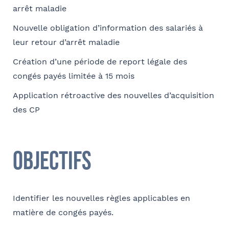
arrêt maladie
Comment avez-vous connu le cabinet / la formation ?
Nouvelle obligation d’information des salariés à
leur retour d’arrêt maladie
Internet
Bon appétit RH
Autre
Création d’une période de report légale des
congés payés limitée à 15 mois
Coordonnées
Application rétroactive des nouvelles d’acquisition
Adresse
des CP
Objectifs
Code postal
Identifier les nouvelles règles applicables en
matière de congés payés.
Ville