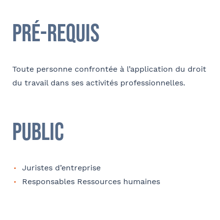
Pré-requis
Téléphone
Toute personne confrontée à l’application du droit
du travail dans ses activités professionnelles.
Tapez votre recherche et
E-mail
validez
Public
Sélectionnez votre bureau
Barthélémy Avocats
Contact au service formation pour toute précision
concernant l’établissement de la convention
Juristes d’entreprise
Responsables Ressources humaines
Nom et Prénom
Se géoloca