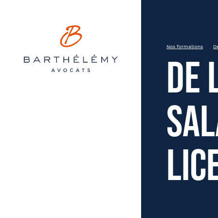
Barthélémy Avocats
INSCRIPTION
De l’altération de la santé d
Nos formations
De
De 
Lyon
sal
Prén
État civil
lic
Soci
Entreprise