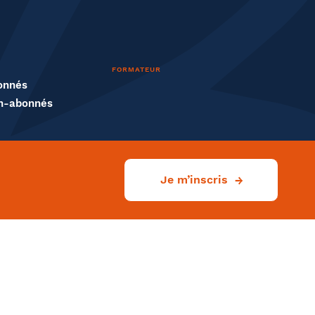
FORMATEUR
onnés
n-abonnés
Je m’inscris
Rechercher
Ville
liser