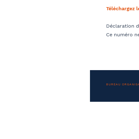
Téléchargez 
Télé
Déclaration d
Ce numéro ne
Nom 
Contact au service formation pour toute
précision concernant l’établissement de
la convention
BUREAU ORGANIS
OPC
Coordonnées de l’organisme
J
Adre