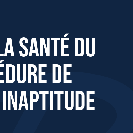
ent pour inaptitude
 la santé du
édure de
 inaptitude
Effectifs dans l'entreprise