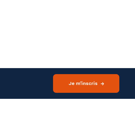
E-mail
Je m’inscris
ir plus
Twitter
LinkedIn
Ville