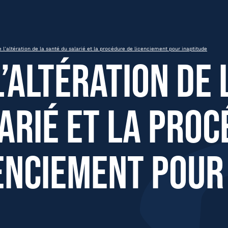
u salarié et la procédure de licenciem
 l’altération de la santé du salarié et la procédure de licenciement pour inaptitude
l’altération de
arié et la proc
om
Nom
enciement pour
été
Fonction