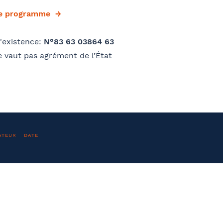
le programme
Valider
phone
E-mail
'existence:
N°83 63 03864 63
 vaut pas agrément de l’État
et Prénom
Téléphone
ATEUR
DATE
O
e parraine un participant
FACULTATIF
À propos
En savo
sse
Code postal