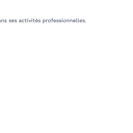
Ville
ns ses activités professionnelles.
l'envoi d'informations juridiques et
LTATIF
04, vous bénéficiez d’un droit d’accès et de rectification
 mail à communication@barthelemy-avocats.com