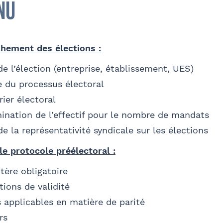
nu
chement des élections :
alidez
de l’élection (entreprise, établissement, UES)
ve du processus électoral
rier électoral
ination de l’effectif pour le nombre de mandats
e la représentativité syndicale sur les élections
Sélectionnez votre bureau
le protocole préélectoral :
Barthélémy Avocats
tère obligatoire
tions de validité
Se géoloca
s applicables en matière de parité
rs