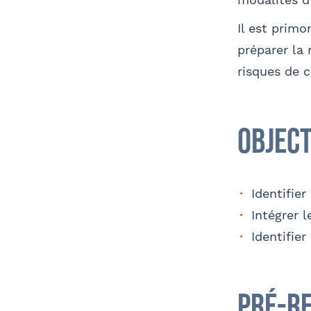
Il est prim
préparer la 
Télé
risques de 
Object
Nom 
Contact au service formation pour toute
précision concernant l’établissement de
la convention
Identifier
Intégrer l
Identifier
OPC
Coordonnées de l’organisme
J
Pré-r