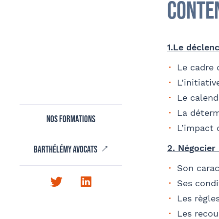
Conte
1.Le déclen
Tapez votre recherche et v
Le cadre 
L’initiati
Le calend
La déterm
Nos formations
L’impact d
2. Négocier 
Barthélémy avocats
Son carac
Twitter
LinkedIn
Ses condi
Les règle
Les recou