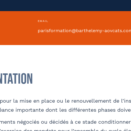
ntion collective
EMAIL
0
parisformation@barthelemy-aovcats.co
Si oui dans quelle ville ?
- FACULTATIF
ntation
pour la mise en place ou le renouvellement de l’ins
Internet
Bon appétit RH
Autre
éance importante dont les différentes phases doiven
sse
Code postal
éments négociés ou décidés à ce stade conditionnero
’exercice des mandats pour l’ensemble du cycle élec