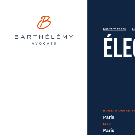
Barthélémy Avocats
INSCRIPTION
Élections du CSE : soyez prêts
Nos formations
Él
Éle
20230614
Paris
Prén
État civil
BUREAU ORGANIS
Paris
Soci
Entreprise
LIEU
Paris