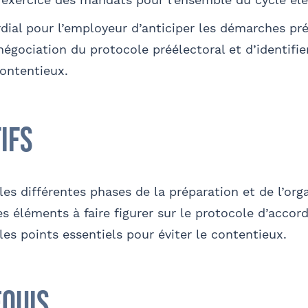
ordial pour l’employeur d’anticiper les démarches p
négociation du protocole préélectoral et d’identifie
phone
E-mail
contentieux.
ifs
et Prénom
Téléphone
 les différentes phases de la préparation et de l’org
es éléments à faire figurer sur le protocole d’accord
 les points essentiels pour éviter le contentieux.
O
e parraine un participant
FACULTATIF
equis