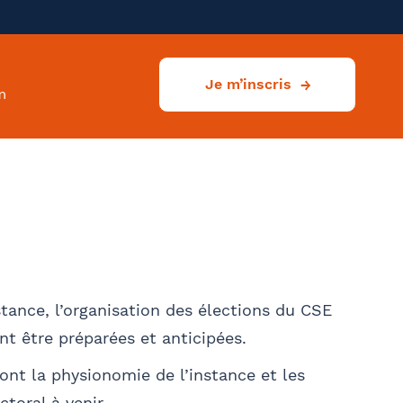
Je m’inscris
m
tance, l’organisation des élections du CSE
t être préparées et anticipées.
Ville
nt la physionomie de l’instance et les
toral à venir.