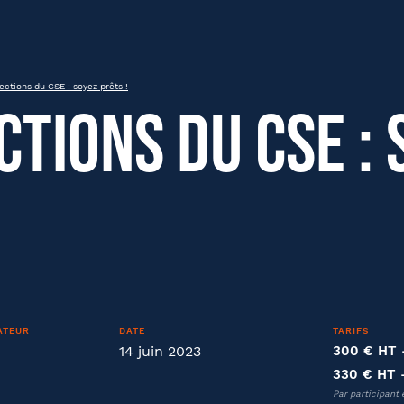
 !
ections du CSE : soyez prêts !
ctions du CSE : 
om
Nom
ATEUR
DATE
TARIFS
14 juin 2023
300 € HT
été
Fonction
330 € HT
Par participant 