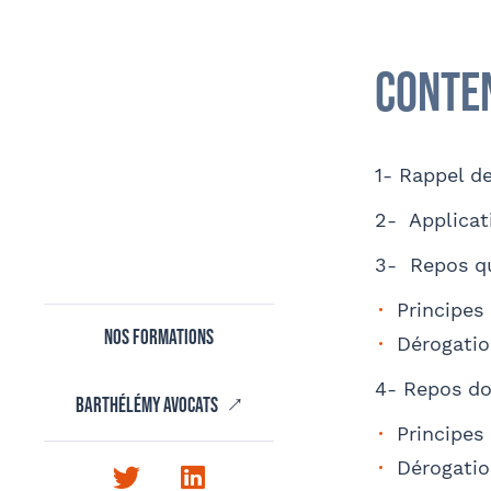
J
Conte
Adre
Prén
Coordonnées de mon filleul
1- Rappel de
J
Finalisation
d
Tapez votre recherche et v
2- Applicat
Soci
3- Repos q
Principes
Nos formations
Dérogatio
E-ma
4- Repos do
Confor
Barthélémy avocats
aux i
Principes
Dérogatio
Twitter
LinkedIn
Comm