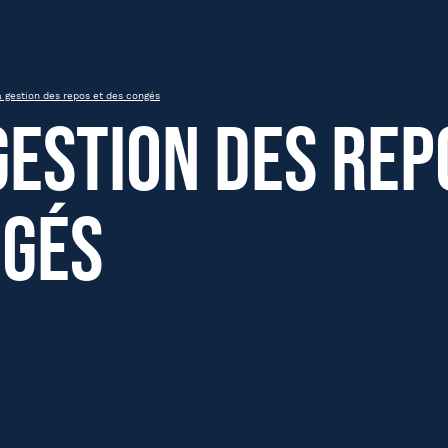
congés
 gestion des repos et des congés
gestion des rep
gés
om
Nom
Présentiel
Distanciel