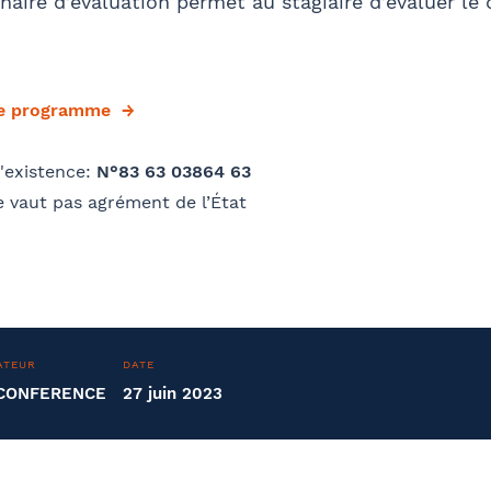
aire d’évaluation permet au stagiaire d’évaluer le
le programme
'existence:
N°83 63 03864 63
 vaut pas agrément de l’État
ATEUR
DATE
OCONFERENCE
27 juin 2023