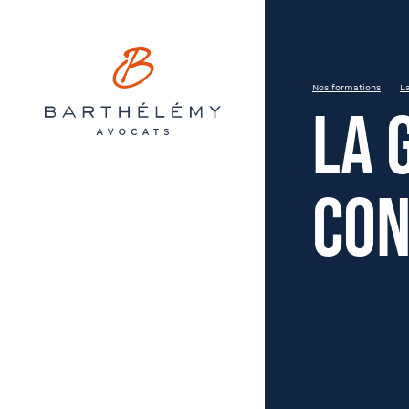
Barthélémy Avocats
INSCRIPTION
La gestion des repos et des 
Nos formations
La
La 
20230627
Pau
con
Prén
État civil
Distanciel ou présentiel