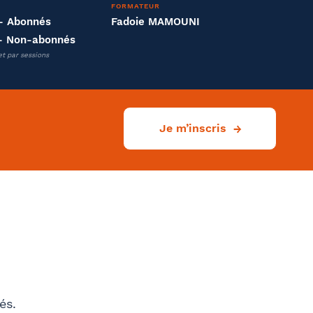
FORMATEUR
Effectifs dans l'entreprise
- Abonnés
Fadoie MAMOUNI
- Non-abonnés
et par sessions
Je m’inscris
és.