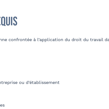
sse
Code postal
equis
phone
E-mail
ne confrontée à l’application du droit du travail da
et Prénom
Téléphone
ntreprise ou d’établissement
O
es