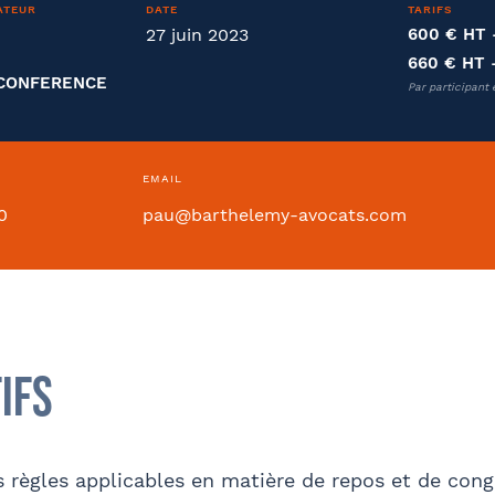
ATEUR
DATE
TARIFS
été
Fonction
27 juin 2023
600 € HT
660 € HT
OCONFERENCE
Par participant 
ntion collective
EMAIL
0
pau@barthelemy-avocats.com
Si oui dans quelle ville ?
- FACULTATIF
ifs
Internet
Bon appétit RH
Autre
es règles applicables en matière de repos et de cong