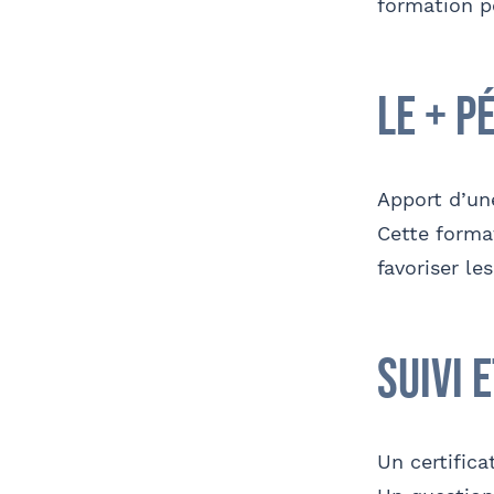
formation po
le + p
Apport d’un
Cette forma
favoriser le
suivi 
Un certifica