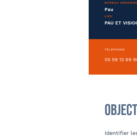
BUREAU ORGANIS
Soci
Entreprise
Pau
LIEU
PAU ET VISI
Conve
TÉLÉPHONE
05 59 12 69 9
Déjà client ?
Oui
Object
Comment avez-vous connu le cabinet /
Identifier l
la formation ?