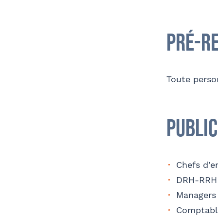
Adre
Coordonnées
Pré-r
Télé
Toute person
Public
Nom 
Contact au service formation pour toute
précision concernant l’établissement de
la convention
Chefs d’e
DRH-RRH
Managers
OPC
Coordonnées de l’organisme
Comptabl