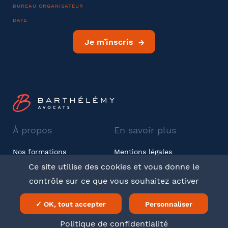
Coordonnées
BUREAU ORGANISATEUR
DATE
Adresse
Je m’inscris
Code postal
À propos
En savoir plus
Ville
Nos formations
Mentions légales
Barthélémy Avocats
CGV
Ce site utilise des cookies et vous donne le
contrôle sur ce que vous souhaitez activer
Téléphone
Twitter
LinkedIn
✓ OK, tout accepter
Personnaliser
Politique de confidentialité