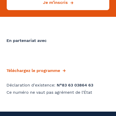
Sélectionnez votre bureau
Je m’inscris
Convention collective
Barthélémy Avocats
Se géoloca
Déjà client ?
En partenariat avec
Oui
Rechercher
Valider
Si oui dans quelle ville ?
- FACULTATIF
Téléchargez le programme
Déclaration d'existence:
N°83 63 03864 63
Comment avez-vous connu le cabinet / la formation ?
Ce numéro ne vaut pas agrément de l’État
Internet
Bon appétit RH
Autre