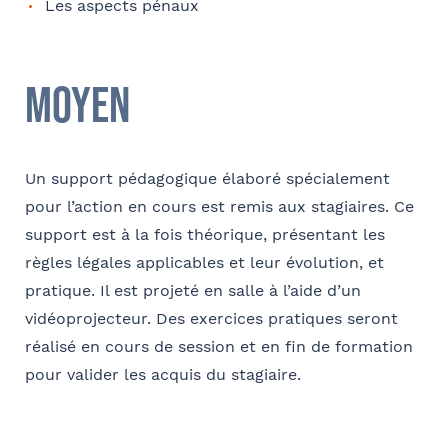
Nom
Les aspects pénaux
Code postal
Je m'inscris
Moyen
Société
Ville
Conformément à la loi « informatique et libertés » du 6 janvier 1978
Un support pédagogique élaboré spécialement
modifiée en 2004, vous bénéficiez d’un droit d’accès et de
pour l’action en cours est remis aux stagiaires. Ce
Fonction
rectification aux informations qui vous concernent, que vous pouvez
exercer en adressant un mail à communication@barthelemy-
support est à la fois théorique, présentant les
avocats.com
règles légales applicables et leur évolution, et
pratique. Il est projeté en salle à l’aide d’un
E-mail
vidéoprojecteur. Des exercices pratiques seront
réalisé en cours de session et en fin de formation
pour valider les acquis du stagiaire.
Bureau formateur