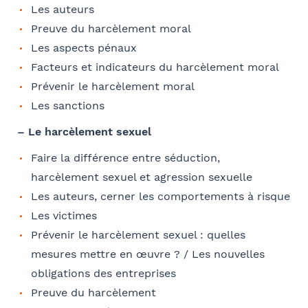
Les auteurs
Se géoloca
Preuve du harcèlement moral
Les aspects pénaux
Facteurs et indicateurs du harcèlement moral
E-mail
Rechercher
Prévenir le harcèlement moral
Valider
Les sanctions
– Le harcèlement sexuel
Coordonnées de l’organisme
Faire la différence entre séduction,
Je parraine un participant
FACULTATIF
harcèlement sexuel et agression sexuelle
OPCO
Les auteurs, cerner les comportements à risque
Coordonnées de mon filleul
Les victimes
Prévenir le harcèlement sexuel : quelles
Prénom
J'autorise Barthélémy Avocats à utiliser mes
mesures mettre en œuvre ? / Les nouvelles
Adresse
données pour l'envoi d'informations juridiques
obligations des entreprises
et d'invitations aux formations et événements
Preuve du harcèlement
du cabinet
FACULTATIF