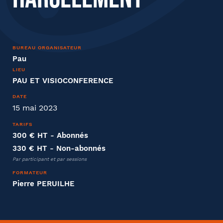
BUREAU ORGANISATEUR
Distanciel ou présentiel
Pau
LIEU
PAU ET VISIOCONFERENCE
Présentiel
Distanciel
DATE
15 mai 2023
Entreprise
TARIFS
300 € HT
- Abonnés
Société
330 € HT
- Non-abonnés
Par participant et par sessions
FORMATEUR
Pierre PERUILHE
Fonction