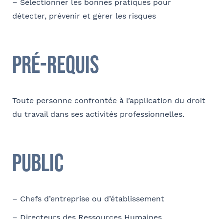
– Sélectionner les bonnes pratiques pour
Comment avez-vous connu le cabinet / la formation ?
détecter, prévenir et gérer les risques
Internet
Bon appétit RH
Autre
Pré-requis
Coordonnées
Adresse
Toute personne confrontée à l’application du droit
du travail dans ses activités professionnelles.
Code postal
Public
Ville
– Chefs d’entreprise ou d’établissement
– Directeurs des Ressources Humaines