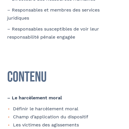
– Responsables et membres des services
Téléphone
juridiques
– Responsables susceptibles de voir leur
responsabilité pénale engagée
E-mail
Contenu
Contact au service formation pour toute précision
Tapez votre recherche et
concernant l’établissement de la convention
validez
Nom et Prénom
– Le harcèlement moral
Définir le harcèlement moral
Sélectionnez votre bureau
Champ d’application du dispositif
Barthélémy Avocats
Les victimes des agissements
Téléphone