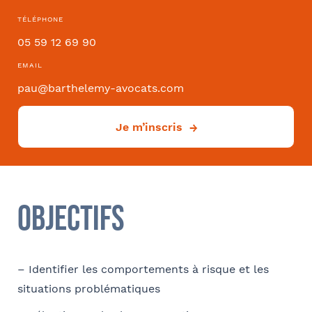
TÉLÉPHONE
Effectifs dans l'entreprise
05 59 12 69 90
EMAIL
pau@barthelemy-avocats.com
Convention collective
Je m’inscris
Déjà client ?
Objectifs
Oui
Si oui dans quelle ville ?
- FACULTATIF
– Identifier les comportements à risque et les
situations problématiques