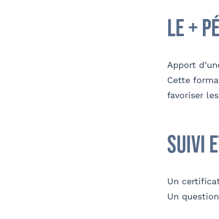
le + p
Apport d’un
Cette forma
favoriser le
suivi 
Un certifica
Un questionn