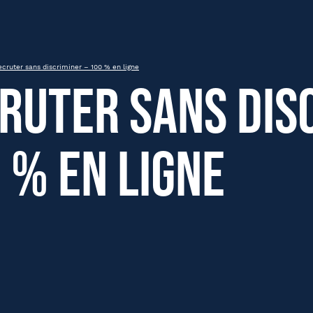
100 % en ligne
cruter sans discriminer – 100 % en ligne
ruter sans dis
 % en ligne
om
Nom
été
Fonction