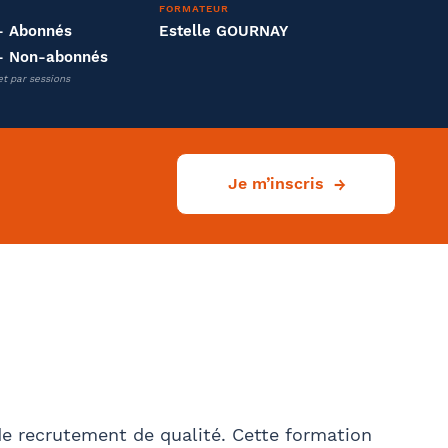
FORMATEUR
- Abonnés
Estelle GOURNAY
- Non-abonnés
et par sessions
Je m’inscris
 de recrutement de qualité. Cette formation
Ville