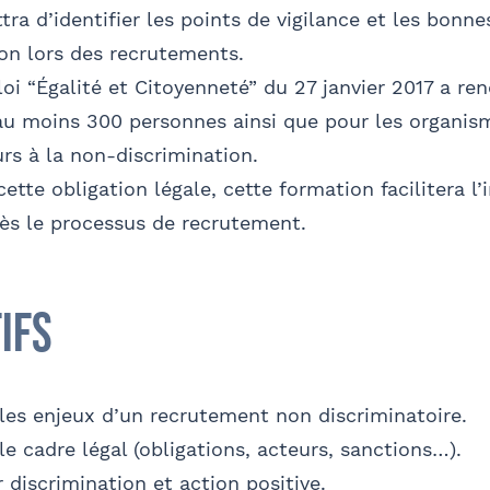
ra d’identifier les points de vigilance et les bonne
ion lors des recrutements.
 loi “Égalité et Citoyenneté” du 27 janvier 2017 a re
phone
E-mail
u moins 300 personnes ainsi que pour les organism
rs à la non-discrimination.
ette obligation légale, cette formation facilitera l’
dès le processus de recrutement.
et Prénom
Téléphone
ifs
O
r les enjeux d’un recrutement non discriminatoire.
 le cadre légal (obligations, acteurs, sanctions…).
e parraine un participant
FACULTATIF
 discrimination et action positive.