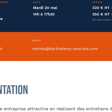
ATEUR
DATE
TARIFS
Mardi 20 mai
320 € HT
14h à 17h30
350 € HT
ce
Par participant 
ntion collective
EMAIL
54
rennes@barthelemy-avocats.com
Si oui dans quelle ville ?
- FACULTATIF
ntation
Internet
Bon appétit RH
Autre
 entreprise attractive en réalisant des entretiens
sse
Code postal