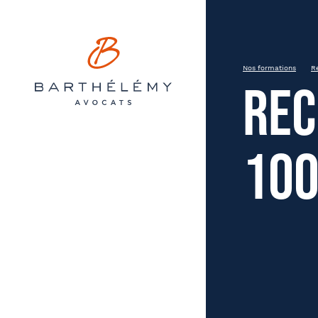
Barthélémy Avocats
INSCRIPTION
Recruter sans discriminer – 
Nos formations
Re
Rec
Mardi 20 mai
Rennes
14h à 17h30
100
Prén
État civil
Soci
Entreprise