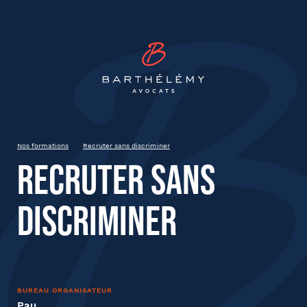
INSCRIPTION
Barthélémy Avocat
Recruter sans discriminer
Mardi 6 Février 2024
Pau
9h00 à 12h30
Nos formations
Recruter sans discriminer
Recruter sans
État civil
discriminer
Prénom
BUREAU ORGANISATEUR
Nom
Pau