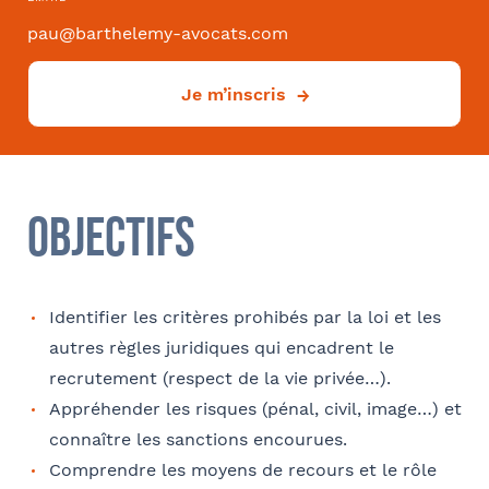
pau@barthelemy-avocats.com
Effectifs dans l'entreprise
Je m’inscris
Convention collective
Objectifs
Déjà client ?
Identifier les critères prohibés par la loi et les
Oui
autres règles juridiques qui encadrent le
Si oui dans quelle ville ?
- FACULTATIF
recrutement (respect de la vie privée…).
Appréhender les risques (pénal, civil, image…) et
connaître les sanctions encourues.
Comprendre les moyens de recours et le rôle