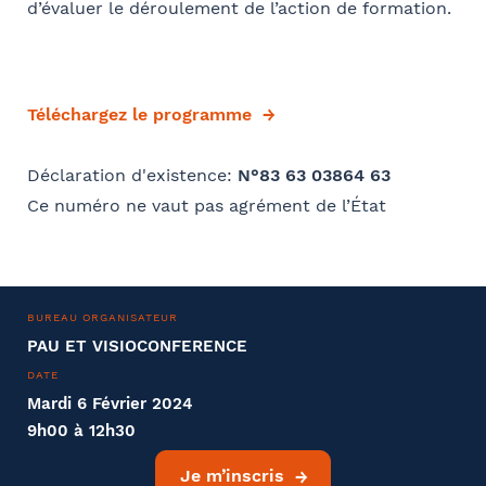
d’évaluer le déroulement de l’action de formation.
Code postal
Je m'inscris
Société
Téléchargez le programme
Ville
Déclaration d'existence:
N°83 63 03864 63
Conformément à la loi « informatique et libertés » du 6 janvier 1978
modifiée en 2004, vous bénéficiez d’un droit d’accès et de
Ce numéro ne vaut pas agrément de l’État
Fonction
rectification aux informations qui vous concernent, que vous pouvez
exercer en adressant un mail à communication@barthelemy-
avocats.com
BUREAU ORGANISATEUR
E-mail
PAU ET VISIOCONFERENCE
DATE
Mardi 6 Février 2024
9h00 à 12h30
Bureau formateur
Je m’inscris