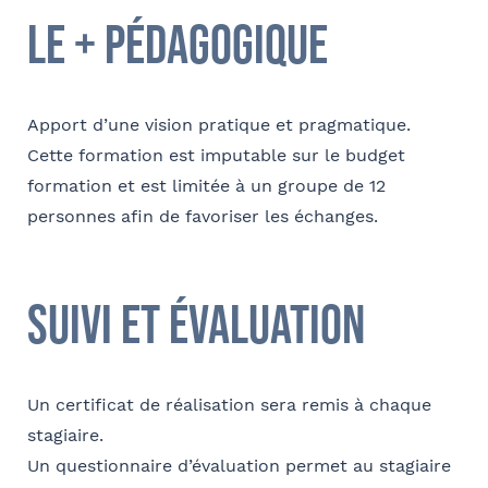
le + pédagogique
E-mail
Apport d’une vision pratique et pragmatique.
Cette formation est imputable sur le budget
formation et est limitée à un groupe de 12
personnes afin de favoriser les échanges.
Coordonnées de l’organisme
Je parraine un participant
FACULTATIF
OPCO
suivi et évaluation
Coordonnées de mon filleul
Prénom
J'autorise Barthélémy Avocats à utiliser mes
Adresse
Un certificat de réalisation sera remis à chaque
données pour l'envoi d'informations juridiques
stagiaire.
et d'invitations aux formations et événements
Un questionnaire d’évaluation permet au stagiaire
du cabinet
FACULTATIF
Nom