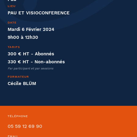
LIEU
PAU ET VISIOCONFERENCE
DATE
Mardi 6 Février 2024
Distanciel ou présentiel
9h00 à 12h30
TARIFS
Présentiel
Distanciel
300 € HT
- Abonnés
330 € HT
- Non-abonnés
Par participant et par sessions
Entreprise
FORMATEUR
Cécile BLÜM
Société
Fonction
TÉLÉPHONE
05 59 12 69 90
EMAIL