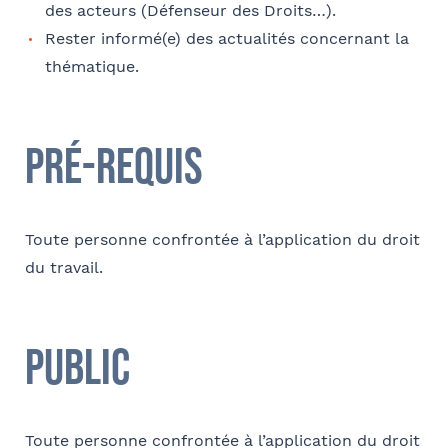
des acteurs (Défenseur des Droits…).
Comment avez-vous connu le cabinet / la formation ?
Rester informé(e) des actualités concernant la
thématique.
Internet
Bon appétit RH
Autre
Coordonnées
Pré-requis
Adresse
Toute personne confrontée à l’application du droit
du travail.
Code postal
Tapez votre recherche et
validez
Public
Ville
Sélectionnez votre bureau
Barthélémy Avocats
Toute personne confrontée à l’application du droit