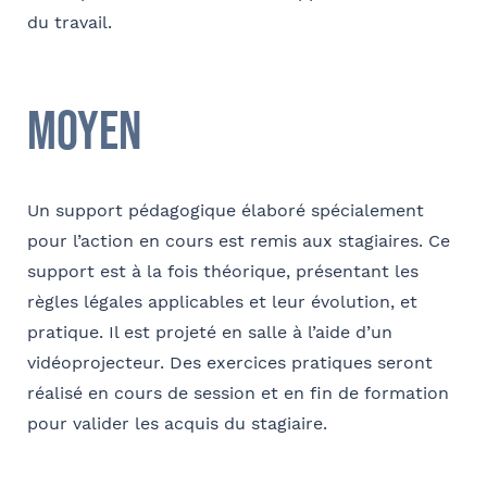
du travail.
Téléphone
Se géoloca
Moyen
Rechercher
E-mail
Valider
Un support pédagogique élaboré spécialement
pour l’action en cours est remis aux stagiaires. Ce
support est à la fois théorique, présentant les
Contact au service formation pour toute précision
règles légales applicables et leur évolution, et
concernant l’établissement de la convention
pratique. Il est projeté en salle à l’aide d’un
vidéoprojecteur. Des exercices pratiques seront
Nom et Prénom
réalisé en cours de session et en fin de formation
pour valider les acquis du stagiaire.
Téléphone