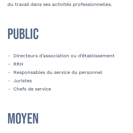
du travail dans ses activités professionnelles.
Rechercher
Valider
E-mail
Public
Directeurs d’association ou d’établissement
Coordonnées de l’organisme
RRH
Je parraine un participant
FACULTATIF
Responsables du service du personnel
OPCO
Juristes
Coordonnées de mon filleul
Chefs de service
Prénom
J'autorise Barthélémy Avocats à utiliser mes
Adresse
données pour l'envoi d'informations juridiques
Moyen
et d'invitations aux formations et événements
du cabinet
FACULTATIF
Nom