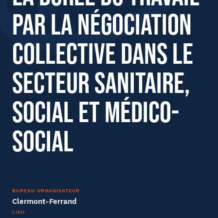
par la négociation
collective dans le
Nom
secteur sanitaire,
social et médico-
Entreprise
Société
social
Fonction
BUREAU ORGANISATEUR
Clermont-Ferrand
LIEU