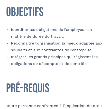
Téléphone
Objectifs
Identifier les obligations de l’employeur en
E-mail
matière de durée du travail.
Reconnaitre l’organisation la mieux adaptée aux
souhaits et aux contraintes de l’entreprise.
Tapez votre recherche et
Intégrer les grands principes qui régissent les
validez
Contact au service formation pour toute précision
obligations de décompte et de contrôle.
concernant l’établissement de la convention
Sélectionnez votre bureau
Nom et Prénom
Barthélémy Avocats
Pré-requis
Se géoloca
Téléphone
Toute personne confrontée à l’application du droit