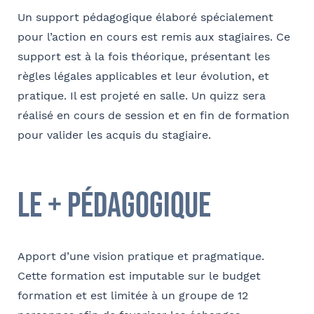
Code postal
Un support pédagogique élaboré spécialement
pour l’action en cours est remis aux stagiaires. Ce
Je m'inscris
support est à la fois théorique, présentant les
Société
règles légales applicables et leur évolution, et
Ville
pratique. Il est projeté en salle. Un quizz sera
Conformément à la loi « informatique et libertés » du 6 janvier 1978
réalisé en cours de session et en fin de formation
modifiée en 2004, vous bénéficiez d’un droit d’accès et de
pour valider les acquis du stagiaire.
Fonction
rectification aux informations qui vous concernent, que vous pouvez
exercer en adressant un mail à communication@barthelemy-
avocats.com
le + pédagogique
E-mail
Apport d’une vision pratique et pragmatique.
Cette formation est imputable sur le budget
Bureau formateur
formation et est limitée à un groupe de 12