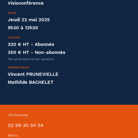
Visioconférence
Effectifs dans l'entreprise
DATE
Jeudi 22 mai 2025
9h30 à 12h30
Convention collective
TARIFS
320 € HT
- Abonnés
350 € HT
- Non-abonnés
Par participant et par sessions
FORMATEUR
Vincent PRUNEVIELLE
Déjà client ?
Mathilde BACHELET
Oui
Si oui dans quelle ville ?
- FACULTATIF
TÉLÉPHONE
02 99 30 54 54
EMAIL