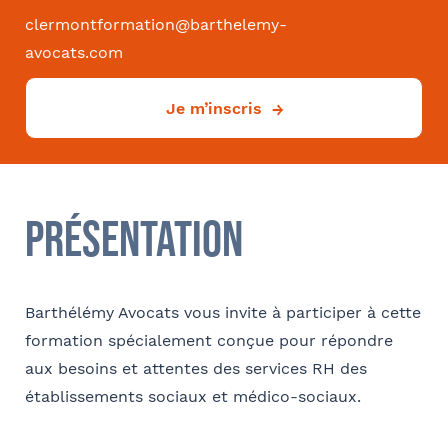
Comment avez-vous connu le cabinet / la formation ?
clermontformation@barthelemy-
avocats.com
Internet
Bon appétit RH
Autre
Je m’inscris
Coordonnées
Adresse
Présentation
Code postal
Barthélémy Avocats vous invite à participer à cette
formation spécialement conçue pour répondre
aux besoins et attentes des services RH des
Ville
établissements sociaux et médico-sociaux.