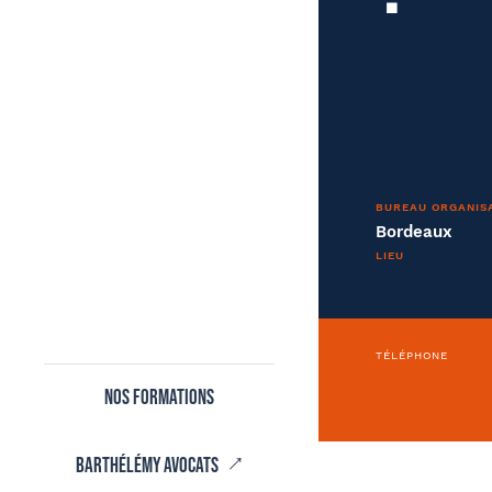
Conve
Déjà client ?
BUREAU ORGANIS
Bordeaux
Oui
LIEU
Tapez votre recherche et v
Comment avez-vous connu le cabinet /
TÉLÉPHONE
la formation ?
Nos formations
Adre
Coordonnées
Barthélémy avocats