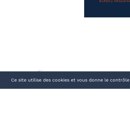
BUREAU ORGANIS
Prén
Coordonnées de mon filleul
J
Finalisation
d
Soci
continuer
E-ma
Ce site utilise des cookies et vous donne le contrôl
Confor
aux i
BUREAU ORGANIS
Comm