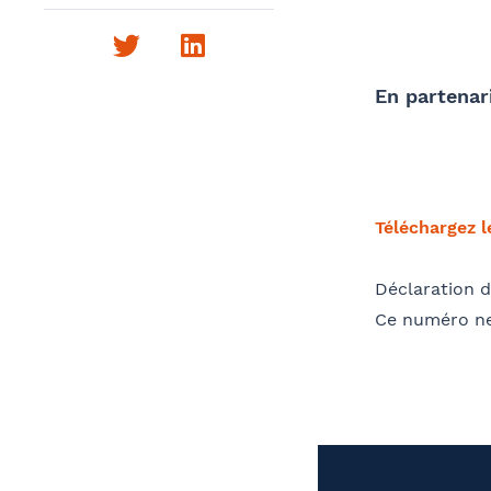
Twitter
LinkedIn
Télé
En partenar
Nom 
Contact au service formation pour toute
Téléchargez 
précision concernant l’établissement de
la convention
Déclaration d
Ce numéro ne
OPC
Coordonnées de l’organisme
J
Adre