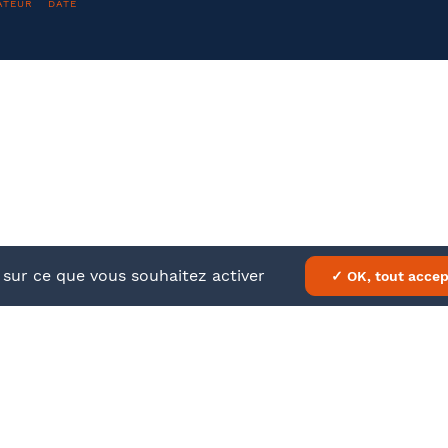
ATEUR
DATE
om
Nom
'autorise Barthélémy Avocats à utiliser mes données pour 
'invitations aux formations et événements du cabinet
FACU
été
Fonction
À propos
En savo
Nos formations
Mentions
Je m'inscris
Barthélémy Avocats
CGV
il
Bureau formateur
e sur ce que vous souhaitez activer
✓ OK, tout accep
mément à la loi « informatique et libertés » du 6 janvier 1978 modifiée en 20
nformations qui vous concernent, que vous pouvez exercer en adressant un
ATEUR
DATE
entaire
- FACULTATIF