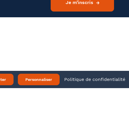
Je m’inscris
l'envoi d'informations juridiques et
LTATIF
ir plus
Twitter
LinkedIn
 légales
Politique de confidentialité
ter
Personnaliser
04, vous bénéficiez d’un droit d’accès et de rectification
 mail à communication@barthelemy-avocats.com
Je m’inscris