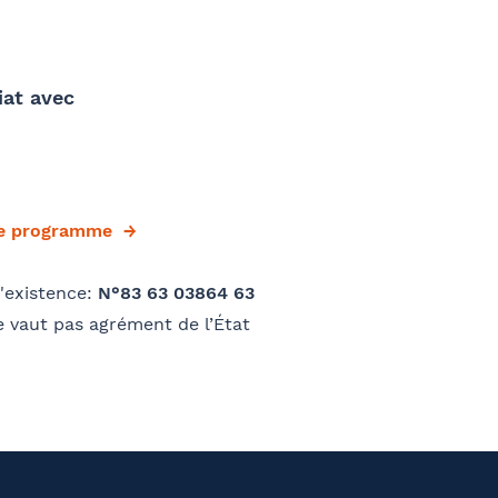
Se géoloca
phone
E-mail
iat avec
Valider
et Prénom
Téléphone
le programme
'existence:
N°83 63 03864 63
 vaut pas agrément de l’État
O
e parraine un participant
FACULTATIF
sse
Code postal