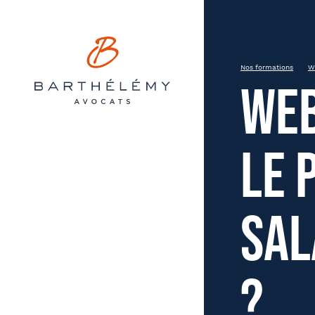
Barthélémy Avocats
INSCRIPTION
Webinar – Comment augmenter 
Nos formations
W
Web
Bordeaux
le 
Prén
État civil
sal
?
Soci
Entreprise