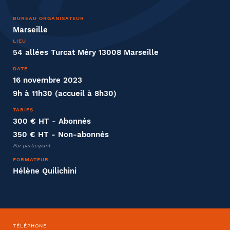
Nom
BUREAU ORGANISATEUR
Marseille
LIEU
54 allées Turcat Méry 13008 Marseille
DATE
Entreprise
16 novembre 2023
9h à 11h30 (accueil à 8h30)
Société
TARIFS
300 € HT
- Abonnés
350 € HT
- Non-abonnés
Par participant
Fonction
FORMATEUR
Hélène Quilichini
Effectifs dans l'entreprise
TÉLÉPHONE