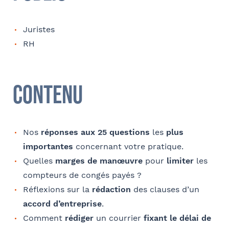
Juristes
E-mail
RH
Tapez votre recherche et
validez
Contenu
Contact au service formation pour toute précision
Sélectionnez votre bureau
concernant l’établissement de la convention
Barthélémy Avocats
Nom et Prénom
Nos
réponses aux 25 questions
les
plus
importantes
concernant votre pratique.
Se géoloca
Quelles
marges de manœuvre
pour
limiter
les
compteurs de congés payés ?
Téléphone
Réflexions sur la
rédaction
des clauses d’un
Rechercher
accord d’entreprise
.
Valider
Comment
rédiger
un courrier
fixant le délai de