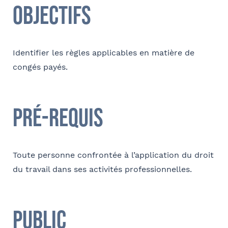
Objectifs
Coordonnées
Adresse
Identifier les règles applicables en matière de
congés payés.
Code postal
Pré-requis
Ville
Toute personne confrontée à l’application du droit
du travail dans ses activités professionnelles.
Téléphone
Public