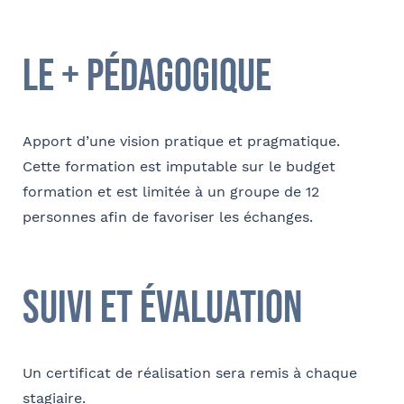
Société
Ville
le + pédagogique
Conformément à la loi « informatique et libertés » du 6 janvier 1978
modifiée en 2004, vous bénéficiez d’un droit d’accès et de
Fonction
rectification aux informations qui vous concernent, que vous pouvez
exercer en adressant un mail à communication@barthelemy-
Apport d’une vision pratique et pragmatique.
avocats.com
Cette formation est imputable sur le budget
formation et est limitée à un groupe de 12
E-mail
personnes afin de favoriser les échanges.
suivi et évaluation
Bureau formateur
Un certificat de réalisation sera remis à chaque
Commentaire
stagiaire.
- FACULTATIF