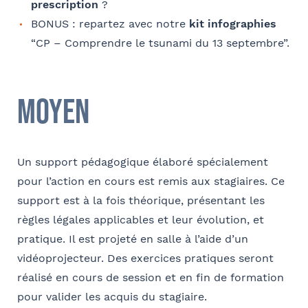
prescription
?
E-mail
BONUS : repartez avec notre
kit infographies
“CP – Comprendre le tsunami du 13 septembre”.
Coordonnées de l’organisme
Moyen
Je parraine un participant
FACULTATIF
OPCO
Coordonnées de mon filleul
Un support pédagogique élaboré spécialement
Prénom
pour l’action en cours est remis aux stagiaires. Ce
J'autorise Barthélémy Avocats à utiliser mes
Adresse
support est à la fois théorique, présentant les
données pour l'envoi d'informations juridiques
règles légales applicables et leur évolution, et
et d'invitations aux formations et événements
pratique. Il est projeté en salle à l’aide d’un
du cabinet
FACULTATIF
Nom
vidéoprojecteur. Des exercices pratiques seront
Code postal
réalisé en cours de session et en fin de formation
pour valider les acquis du stagiaire.
Je m'inscris